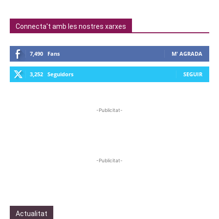
Connecta't amb les nostres xarxes
7,490
Fans
M' AGRADA
3,252
Seguidors
SEGUIR
-Publicitat-
-Publicitat-
Actualitat