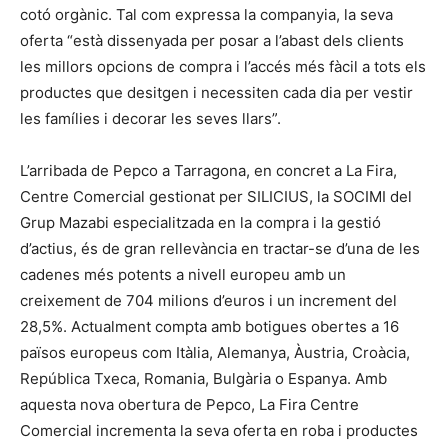
cotó orgànic. Tal com expressa la companyia, la seva
oferta “està dissenyada per posar a l’abast dels clients
les millors opcions de compra i l’accés més fàcil a tots els
productes que desitgen i necessiten cada dia per vestir
les famílies i decorar les seves llars”.
L’arribada de Pepco a Tarragona, en concret a La Fira,
Centre Comercial gestionat per SILICIUS, la SOCIMI del
Grup Mazabi especialitzada en la compra i la gestió
d’actius, és de gran rellevància en tractar-se d’una de les
cadenes més potents a nivell europeu amb un
creixement de 704 milions d’euros i un increment del
28,5%. Actualment compta amb botigues obertes a 16
països europeus com Itàlia, Alemanya, Àustria, Croàcia,
República Txeca, Romania, Bulgària o Espanya. Amb
aquesta nova obertura de Pepco, La Fira Centre
Comercial incrementa la seva oferta en roba i productes