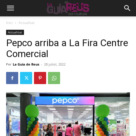
Inici
Actualitat
Actualitat
Pepco arriba a La Fira Centre
Comercial
Per
La Guia de Reus
-
28 juliol, 2022