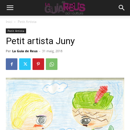
Inici
Petit Artista
Petit Artista
Petit artista Juny
Per
La Guia de Reus
-
31 maig, 2018