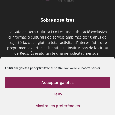
Sobre nosaltres
La Guia de Reus Cultura i Oci és una publicació exclusiva
d’informació cultural i de serveis amb més de 10 anys de
trajectòria, que aglutina tota l’activitat d’interès lúdic que
programen les principals entitats i institucions de la ciutat
de Reus. És gratuïta i té una periodicitat mensual.
Contactar-nos:
comercial@laguiadereus.com
Utilitzem galetes per optimitzar el nostre lloc web i el nostre servei.
Acceptar galetes
Segueix-nos
Deny
Mostra les preferències