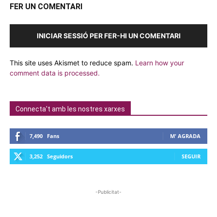
FER UN COMENTARI
INICIAR SESSIÓ PER FER-HI UN COMENTARI
This site uses Akismet to reduce spam.
Learn how your
comment data is processed.
Connecta't amb les nostres xarxes
7,490
Fans
M' AGRADA
3,252
Seguidors
SEGUIR
-Publicitat-