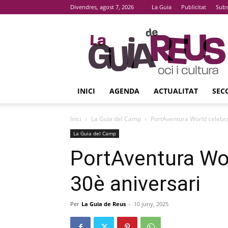
Divendres, agost 7, 2026
La Guia
Publicitat
Subs
La
Guia
De
Reus
INICI
AGENDA
ACTUALITAT
SEC
Inici
La Guia del Camp
PortAventura World celebra
La Guia del Camp
PortAventura Wor
30è aniversari
Per
La Guia de Reus
-
10 juny, 2025