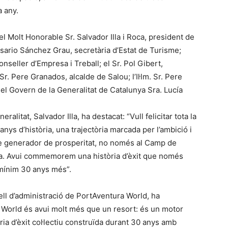
a any.
el Molt Honorable Sr. Salvador Illa i Roca, president de
osario Sánchez Grau, secretària d’Estat de Turisme;
seller d’Empresa i Treball; el Sr. Pol Gibert,
 Sr. Pere Granados, alcalde de Salou; l’Il·lm. Sr. Pere
del Govern de la Generalitat de Catalunya Sra. Lucía
ralitat, Salvador Illa, ha destacat: “Vull felicitar tota la
nys d’història, una trajectòria marcada per l’ambició i
te generador de prosperitat, no només al Camp de
ya. Avui commemorem una història d’èxit que només
 mínim 30 anys més”.
ell d’administració de PortAventura World, ha
 World és avui molt més que un resort: és un motor
òria d’èxit col·lectiu construïda durant 30 anys amb