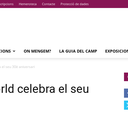
cripcions
Hemeroteca
Contacte
Protecció de dades
CIONS
ON MENGEM?
LA GUIA DEL CAMP
EXPOSICIO
 el seu 30è aniversari
ld celebra el seu