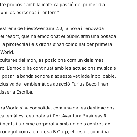
tre propòsit amb la mateixa passió del primer dia:
em les persones i l’entorn.”
estrena de FiestAventura 2.0, la nova i renovada
del resort, que ha emocionat el públic amb una posada
, la pirotècnia i els drons s’han combinat per primera
 World.
cultures del món, es posiciona com un dels més
arc. L’emoció ha continuat amb les actuacions musicals
 posar la banda sonora a aquesta vetllada inoblidable.
xclusiva de l’emblemàtica atracció Furius Baco i han
isseria Escribà.
ura World s’ha consolidat com una de les destinacions
cs temàtics, deu hotels i PortAventura Business &
niments i turisme corporatiu amb un dels centres de
conegut com a empresa B Corp, el resort combina