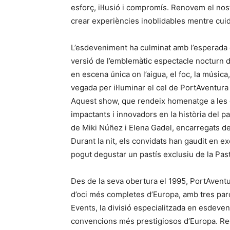
esforç, il·lusió i compromís. Renovem el nos
crear experiències inoblidables mentre cuid
L’esdeveniment ha culminat amb l’esperada 
versió de l’emblemàtic espectacle nocturn 
en escena única on l’aigua, el foc, la música
vegada per il·luminar el cel de PortAventura
Aquest show, que rendeix homenatge a les 
impactants i innovadors en la història del p
de Miki Núñez i Elena Gadel, encarregats de
Durant la nit, els convidats han gaudit en e
pogut degustar un pastís exclusiu de la Past
Des de la seva obertura el 1995, PortAvent
d’oci més completes d’Europa, amb tres par
Events, la divisió especialitzada en esdeve
convencions més prestigiosos d’Europa. Re