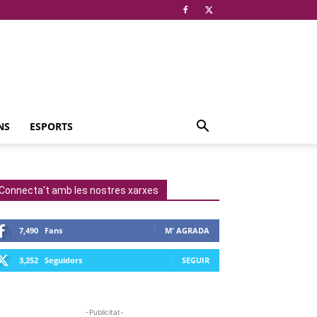
NS
ESPORTS
Connecta't amb les nostres xarxes
7,490
Fans
M' AGRADA
3,252
Seguidors
SEGUIR
-Publicitat-