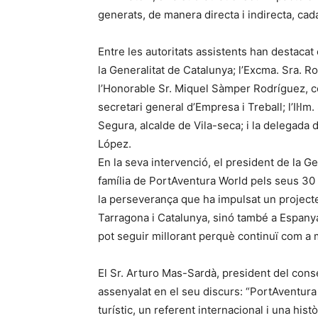
generats, de manera directa i indirecta, cad
Entre les autoritats assistents han destacat 
la Generalitat de Catalunya; l’Excma. Sra. R
l’Honorable Sr. Miquel Sàmper Rodríguez, con
secretari general d’Empresa i Treball; l’Il·lm.
Segura, alcalde de Vila-seca; i la delegada 
López.
En la seva intervenció, el president de la Gene
família de PortAventura World pels seus 30 a
la perseverança que ha impulsat un projec
Tarragona i Catalunya, sinó també a Espan
pot seguir millorant perquè continuï com a
El Sr. Arturo Mas-Sardà, president del cons
assenyalat en el seu discurs: “PortAventura
turístic, un referent internacional i una hist