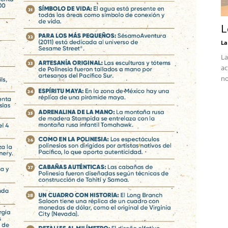
L
La
La
ac
no