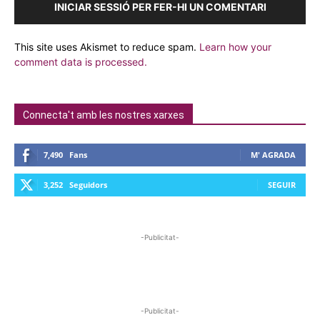
INICIAR SESSIÓ PER FER-HI UN COMENTARI
This site uses Akismet to reduce spam.
Learn how your
comment data is processed.
Connecta't amb les nostres xarxes
7,490
Fans
M' AGRADA
3,252
Seguidors
SEGUIR
-Publicitat-
-Publicitat-