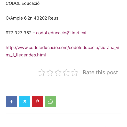
CÒDOL Educació
C/Ample 6,2n 43202 Reus
977 327 362 –
codol.educacio@tinet.cat
http://www.codoleducacio.com/codoleducacio/siurana_vi
ns_i_llegendes.html
Rate this post