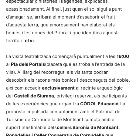
espectacular d’històries i llegendes, explicades
apassionadament. Al final, just quan el sol sigui a punt
d’amagar-se, arribarà el moment d’assaborir el fruit
d’aquesta terra, que amorosament han elaborat els
homes i les dones del Priorat i que identifica aquest
territori:
el vi
.
La visita teatralitzada començarà puntualment a les
19:00
al
Pla dels Portals
(placeta que es troba a l’entrada de la
vila). Al llarg del recorregut, els visitants podran
descobrir els racons més bonics i desconeguts del poble,
així com accedir
exclusivament
al recinte arqueològic
del
Castell de Siurana
, privilegi reservat als participants
de les experiències que organitza
CÒDOL Educació.
La
proposta impulsada conjuntament amb el Patronat de
Turisme de Cornudella de Montsant compta amb el
suport inestimable dels
cellers Baronia de Montsant,
Ronadelles i Celler Cooperatiu de Cornudella
,que