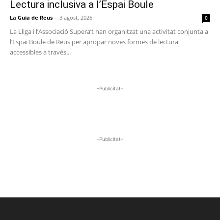
Lectura inclusiva a l’Espai Boule
La Guia de Reus
-
3 agost, 2026
0
La Lliga i l’Associació Supera’t han organitzat una activitat conjunta a
l’Espai Boule de Reus per apropar noves formes de lectura
accessibles a través...
-Publicitat-
-Publicitat-