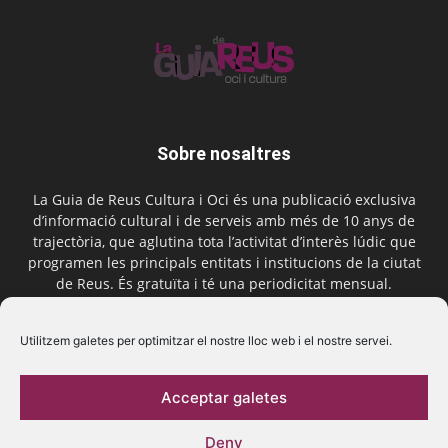
Sobre nosaltres
La Guia de Reus Cultura i Oci és una publicació exclusiva
d’informació cultural i de serveis amb més de 10 anys de
trajectòria, que aglutina tota l’activitat d’interès lúdic que
programen les principals entitats i institucions de la ciutat
de Reus. És gratuïta i té una periodicitat mensual.
Contactar-nos:
comercial@laguiadereus.com
Utilitzem galetes per optimitzar el nostre lloc web i el nostre servei.
Acceptar galetes
Segueix-nos
Deny