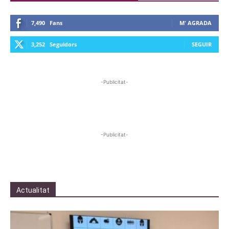
7,490
Fans
M' AGRADA
3,252
Seguidors
SEGUIR
-Publicitat-
-Publicitat-
Actualitat