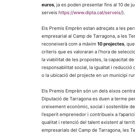
euros
, ja es poden presentar fins al 10 de ju
serveis
https://www.dipta.cat/serveis/
).
Els Premis Emprèn estan adreçats a les pe
empresarial al Camp de Tarragona, a les Ter
reconeixerà com a màxim
10 projectes
, qu
criteris que es valoraran a l’hora de selec
la viabilitat de les propostes, la capacitat de
responsabilitat social, la igualtat i reducció 
o la ubicació del projecte en un municipi rur
Els Premis Emprèn són un dels eixos central
Diputació de Tarragona es duen a terme per 
creixement econòmic, social i sostenible de
l’esperit emprenedor i contribueix a l’apari
qualitat i retenció del talent existent al ter
empresarials del Camp de Tarragona, les Ter