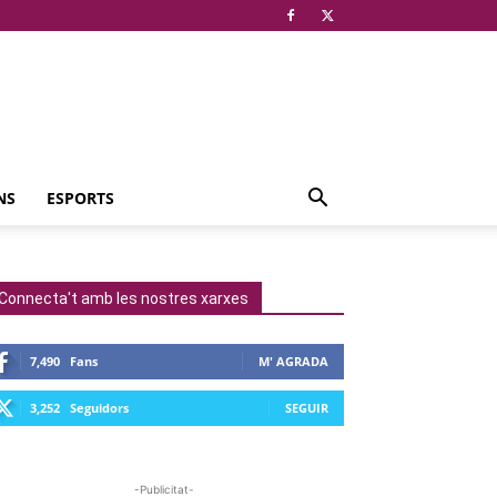
NS
ESPORTS
Connecta't amb les nostres xarxes
7,490
Fans
M' AGRADA
3,252
Seguidors
SEGUIR
-Publicitat-