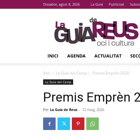
Dissabte, agost 8, 2026
La Guia
Publicitat
Subsc
La
Guia
De
Reus
INICI
AGENDA
ACTUALITAT
SEC
Inici
La Guia del Camp
Premis Emprèn 2026
La Guia del Camp
Premis Emprèn 
Per
La Guia de Reus
-
12 maig, 2026