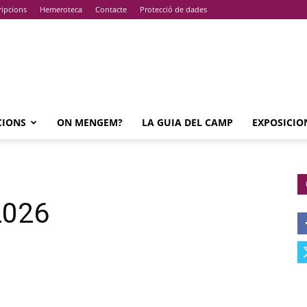
ripcions
Hemeroteca
Contacte
Protecció de dades
CIONS
ON MENGEM?
LA GUIA DEL CAMP
EXPOSICIO
2026