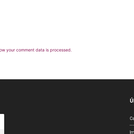
ow your comment data is processed.
Ú
Ca
Im