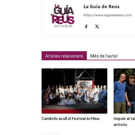
La Guia de Reus
https://www.laguiadereus.com
Articles relacionats
Més de l'autor
Cambrils acull el Festival ArtNus
Impuls al ta
artístic