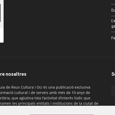
Du
L’
ga
Fe
re nosaltres
S
uia de Reus Cultura i Oci és una publicació exclusiva
formació cultural i de serveis amb més de 10 anys de
ctòria, que aglutina tota l’activitat d’interès lúdic que
ramen les principals entitats i institucions de la ciutat de
. És gratuïta i té una periodicitat mensual.