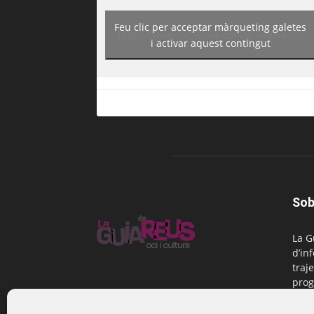
Feu clic per acceptar màrqueting galetes
https://www.facebook.com/guiadereus/
i activar aquest contingut
Sob
La G
d’in
traje
prog
Reus