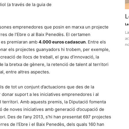
liol (a través de la guia de
L
La
rsones emprenedores que posin en marxa un projecte
La
res de l’Ebre o al Baix Penedès. El certamen
ac
e es premiaran amb
4.000 euros cadascun
. Entre els
no
cionar els projectes guanyadors hi trobem, per exemple,
 creació de llocs de treball, el grau d’innovació, la
de la bretxa de gènere, la retenció de talent al territori
al, entre altres aspectes.
s de tot un conjunt d’actuacions que des de la
donar suport a les iniciatives emprenedores i al
l territori. Amb aquests premis, la Diputació fomenta
ció de noves iniciatives amb generació d’ocupació de
ritori. Des de l’any 2013, s’hi han presentat 697 projectes
res de l’Ebre i el Baix Penedès, dels quals 160 han