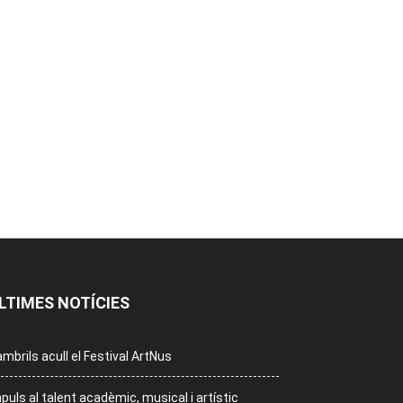
LTIMES NOTÍCIES
mbrils acull el Festival ArtNus
puls al talent acadèmic, musical i artístic