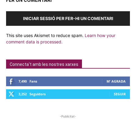
FER UN COMENTARI
INICIAR SESSIÓ PER FER-HI UN COMENTARI
This site uses Akismet to reduce spam.
Learn how your
comment data is processed.
Connecta't amb les nostres xarxes
7,490
Fans
M' AGRADA
3,252
Seguidors
SEGUIR
-Publicitat-