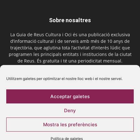
Sobre nosaltres
La Guia de Reus Cultura i Oci és una publicació exclusiva
d’informació cultural i de serveis amb més de 10 anys de
trajectòria, que aglutina tota l’activitat d’interès lúdic que
programen les principals entitats i institucions de la ciutat
de Reus. És gratuïta i té una periodicitat mensual.
Contactar-nos:
comercial@laguiadereus.com
Utilitzem galetes per optimitzar el nostre lloc web i el nostre servei.
Acceptar galetes
Segueix-nos
Deny
Mostra les preferències
Política de galetes
© 2016 La Guia de Reus | Creada per Be Marketing