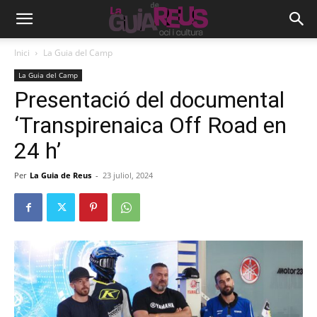
Inici
La Guia del Camp
La Guia del Camp
Presentació del documental
‘Transpirenaica Off Road en
24 h’
Per
La Guia de Reus
-
23 juliol, 2024