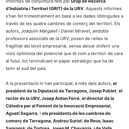
informes de conjuntura fets pel
Grup de Recerca
d’Indústria i Territori (GRIT) de la URV
. Aquests informes
s’han fet trimestralment en base a les dades obtingudes a
través de les quatre cambres de comerç del territori. Els
autors,
Joaquim Margalef i Daniel Miravet, ambdós
professors associats de la URV,
posen de relleu la
fragilitat del teixit empresarial, sense deixar d’oferir una
visió optimista del potencial que té com a territori de cara
al futur, tot reivindicant el paper estratègic que ha de
tenir el sud del país.
A la presentació hi han participat, a més dels autors,
el
president de la Diputació de Tarragona, Josep Poblet
;
el
rector de la URV, Josep Anton Ferré
;
el director de la
Càtedra per al Foment de la Innovació Empresarial,
Agustí Segarra
, i
els presidents de les cambres de
comerç de Tarragona, Andreu Suriol; de Reus, Isaac
Sanromà; de Tortosa, Josep M. Chavarria, i de Valls,