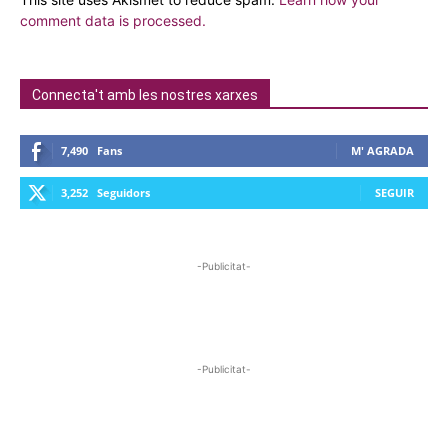
comment data is processed.
Connecta't amb les nostres xarxes
7,490
Fans
M' AGRADA
3,252
Seguidors
SEGUIR
-Publicitat-
-Publicitat-