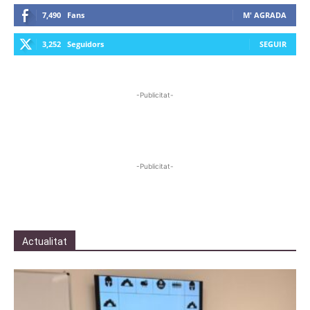
7,490
Fans
M' AGRADA
3,252
Seguidors
SEGUIR
-Publicitat-
-Publicitat-
Actualitat