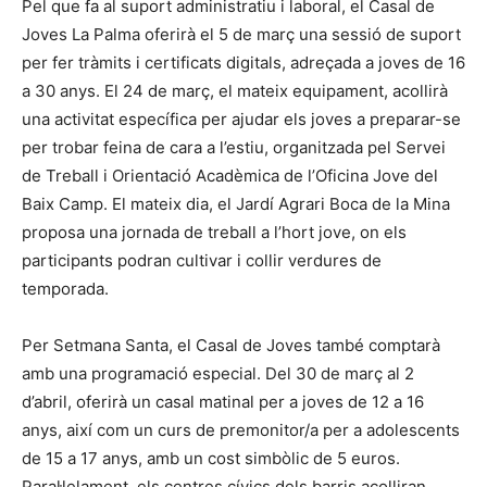
Pel que fa al suport administratiu i laboral, el Casal de
Joves La Palma oferirà el 5 de març una sessió de suport
per fer tràmits i certificats digitals, adreçada a joves de 16
a 30 anys. El 24 de març, el mateix equipament, acollirà
una activitat específica per ajudar els joves a preparar-se
per trobar feina de cara a l’estiu, organitzada pel Servei
de Treball i Orientació Acadèmica de l’Oficina Jove del
Baix Camp. El mateix dia, el Jardí Agrari Boca de la Mina
proposa una jornada de treball a l’hort jove, on els
participants podran cultivar i collir verdures de
temporada.
Per Setmana Santa, el Casal de Joves també comptarà
amb una programació especial. Del 30 de març al 2
d’abril, oferirà un casal matinal per a joves de 12 a 16
anys, així com un curs de premonitor/a per a adolescents
de 15 a 17 anys, amb un cost simbòlic de 5 euros.
Paral·lelament, els centres cívics dels barris acolliran