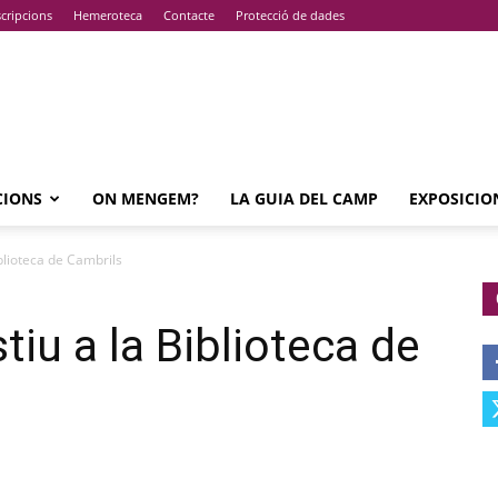
cripcions
Hemeroteca
Contacte
Protecció de dades
CIONS
ON MENGEM?
LA GUIA DEL CAMP
EXPOSICIO
blioteca de Cambrils
iu a la Biblioteca de