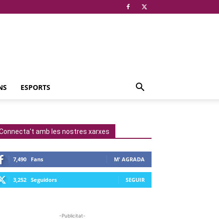
NS
ESPORTS
Connecta't amb les nostres xarxes
7,490
Fans
M' AGRADA
3,252
Seguidors
SEGUIR
-Publicitat-