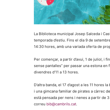
La Biblioteca municipal Josep Salceda i Cast
temporada d’estiu. Fins el dia 9 de setembre,
14:30 hores, amb una variada oferta de pr
Per començar, a partir d’avui, 1 de juliol, i fi
sense pantalles” per passar una estona en fam
divendres d’11 a 13 hores.
D’altra banda, el 17 d’agost a les 11 hores la
i una gimcana familiar de pirates a càrrec de 
està pensada per nens i nenes a partir de 3 a
correu
bib@cambrils.cat
.