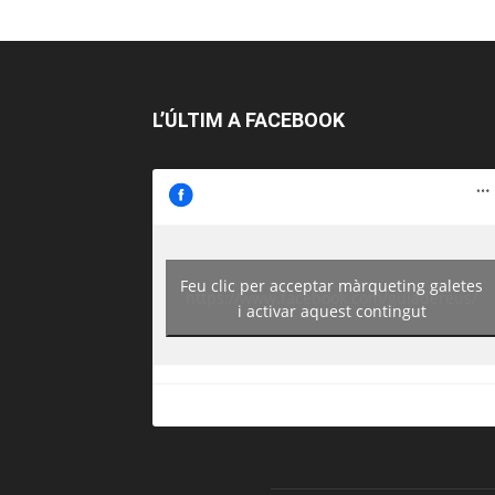
L’ÚLTIM A FACEBOOK
Feu clic per acceptar màrqueting galetes
https://www.facebook.com/guiadereus/
i activar aquest contingut