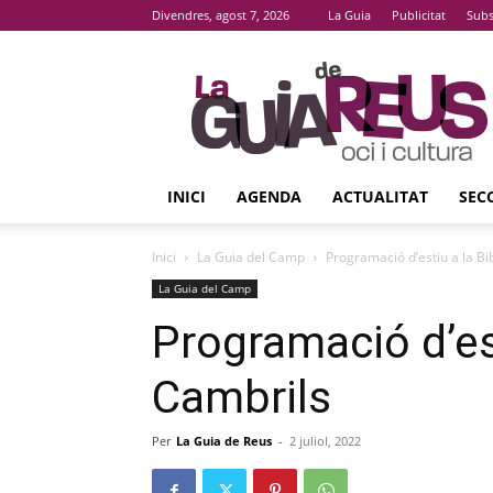
Divendres, agost 7, 2026
La Guia
Publicitat
Subs
La
Guia
De
Reus
INICI
AGENDA
ACTUALITAT
SEC
Inici
La Guia del Camp
Programació d’estiu a la Bi
La Guia del Camp
Programació d’est
Cambrils
Per
La Guia de Reus
-
2 juliol, 2022