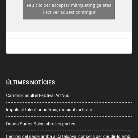
Feu clic per acceptar màrqueting galetes
https://www.facebook.com/guiadereus/
i activar aquest contingut
ÚLTIMES NOTÍCIES
Cambrils acull el Festival ArtNus
Impuls al talent acadèmic, musical i artístic
Duana Suites Salou obre les portes
L’eclipsi del segle arriba a Catalunya: consells per gaudir-lo amb