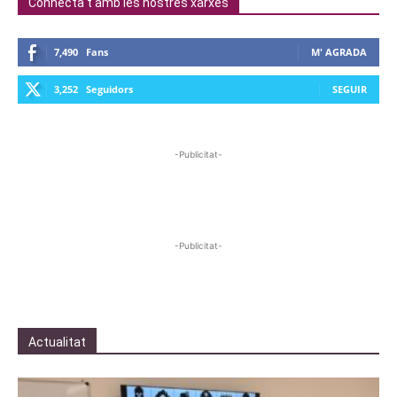
Connecta't amb les nostres xarxes
7,490
Fans
M' AGRADA
3,252
Seguidors
SEGUIR
-Publicitat-
-Publicitat-
Actualitat