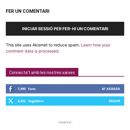
FER UN COMENTARI
INICIAR SESSIÓ PER FER-HI UN COMENTARI
This site uses Akismet to reduce spam.
Learn how your
comment data is processed.
Connecta't amb les nostres xarxes
7,490
Fans
M' AGRADA
3,252
Seguidors
SEGUIR
-Publicitat-