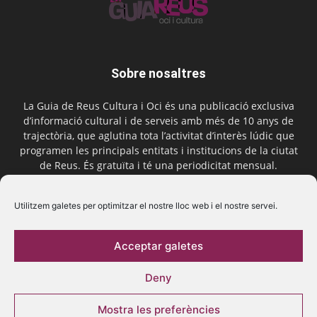
Sobre nosaltres
La Guia de Reus Cultura i Oci és una publicació exclusiva
d’informació cultural i de serveis amb més de 10 anys de
trajectòria, que aglutina tota l’activitat d’interès lúdic que
programen les principals entitats i institucions de la ciutat
de Reus. És gratuïta i té una periodicitat mensual.
Contactar-nos:
comercial@laguiadereus.com
Utilitzem galetes per optimitzar el nostre lloc web i el nostre servei.
Acceptar galetes
Segueix-nos
Deny
Mostra les preferències