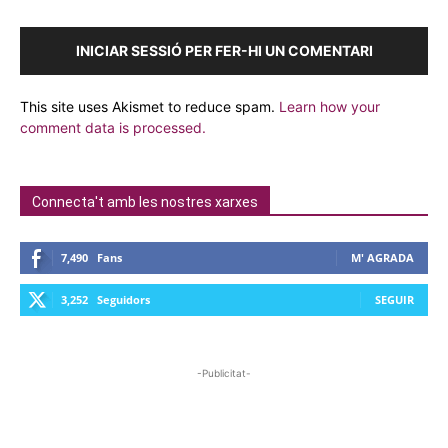
INICIAR SESSIÓ PER FER-HI UN COMENTARI
This site uses Akismet to reduce spam.
Learn how your
comment data is processed.
Connecta't amb les nostres xarxes
7,490
Fans
M' AGRADA
3,252
Seguidors
SEGUIR
-Publicitat-