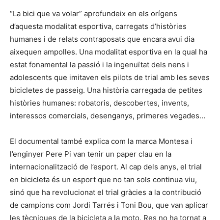
“La bici que va volar” aprofundeix en els orígens
d’aquesta modalitat esportiva, carregats d’històries
humanes i de relats contraposats que encara avui dia
aixequen ampolles. Una modalitat esportiva en la qual ha
estat fonamental la passió i la ingenuïtat dels nens i
adolescents que imitaven els pilots de trial amb les seves
bicicletes de passeig. Una història carregada de petites
històries humanes: robatoris, descobertes, invents,
interessos comercials, desenganys, primeres vegades…
El documental també explica com la marca Montesa i
l’enginyer Pere Pi van tenir un paper clau en la
internacionalització de l’esport. Al cap dels anys, el trial
en bicicleta és un esport que no tan sols continua viu,
sinó que ha revolucionat el trial gràcies a la contribució
de campions com Jordi Tarrés i Toni Bou, que van aplicar
les tècniques de la bicicleta a la moto. Res no ha tornat a