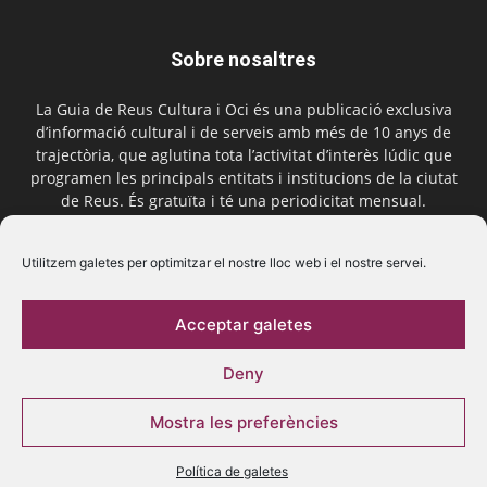
Sobre nosaltres
La Guia de Reus Cultura i Oci és una publicació exclusiva
d’informació cultural i de serveis amb més de 10 anys de
trajectòria, que aglutina tota l’activitat d’interès lúdic que
programen les principals entitats i institucions de la ciutat
de Reus. És gratuïta i té una periodicitat mensual.
Contactar-nos:
comercial@laguiadereus.com
Utilitzem galetes per optimitzar el nostre lloc web i el nostre servei.
Acceptar galetes
Segueix-nos
Deny
Mostra les preferències
Política de galetes
© 2016 La Guia de Reus | Creada per Be Marketing