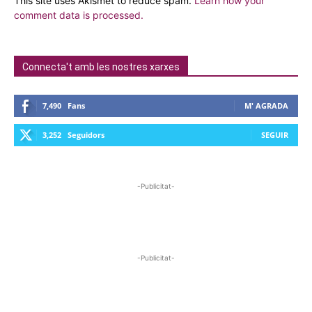
This site uses Akismet to reduce spam.
Learn how your
comment data is processed.
Connecta't amb les nostres xarxes
7,490
Fans
M' AGRADA
3,252
Seguidors
SEGUIR
-Publicitat-
-Publicitat-