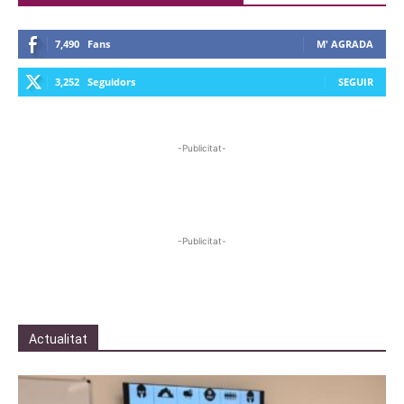
7,490
Fans
M' AGRADA
3,252
Seguidors
SEGUIR
-Publicitat-
-Publicitat-
Actualitat