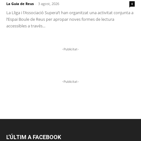
La Guia de Reus
-
3 agost, 2026
0
La Lliga i l’Associació Supera’t han organitzat una activitat conjunta a
l’Espai Boule de Reus per apropar noves formes de lectura
accessibles a través...
-Publicitat-
-Publicitat-
L’ÚLTIM A FACEBOOK