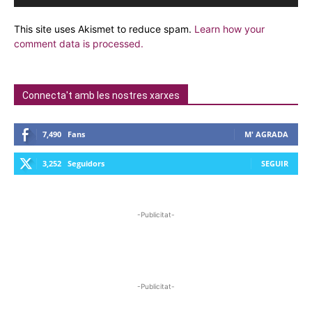
This site uses Akismet to reduce spam.
Learn how your
comment data is processed.
Connecta't amb les nostres xarxes
7,490
Fans
M' AGRADA
3,252
Seguidors
SEGUIR
-Publicitat-
-Publicitat-