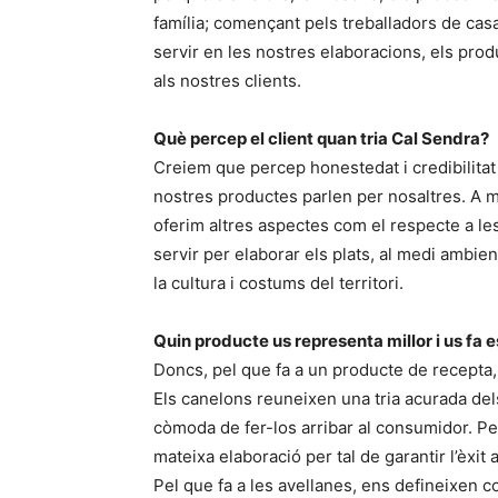
família; començant pels treballadors de cas
servir en les nostres elaboracions, els prod
als nostres clients.
Què percep el client quan tria Cal Sendra?
Creiem que percep honestedat i credibilitat 
nostres productes parlen per nosaltres. A m
oferim altres aspectes com el respecte a l
servir per elaborar els plats, al medi ambien
la cultura i costums del territori.
Quin producte us representa millor i us fa 
Doncs, pel que fa a un producte de recepta, 
Els canelons reuneixen una tria acurada del
còmoda de fer-los arribar al consumidor. Per
mateixa elaboració per tal de garantir l’èxit 
Pel que fa a les avellanes, ens defineixen com