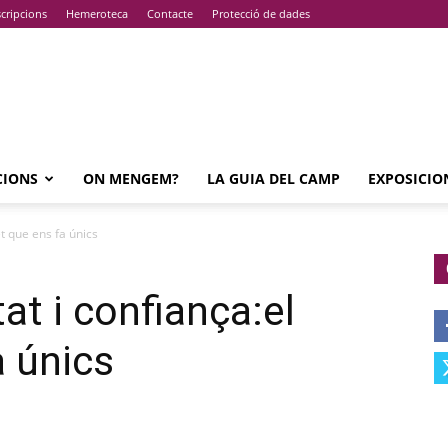
cripcions
Hemeroteca
Contacte
Protecció de dades
CIONS
ON MENGEM?
LA GUIA DEL CAMP
EXPOSICIO
et que ens fa únics
tat i confiança:el
a únics