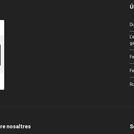
Ú
Du
L’
ga
Fe
Fe
Ru
re nosaltres
S