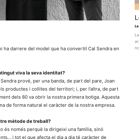
L
La
La
ac
no
hi ha darrere del model que ha convertit Cal Sendra en
tingut viva la seva identitat?
l Sendra prové, per una banda, de part del pare, Joan
 productes i collites del territori; i, per l’altra, de part
nt dels 80 va obrir la nostra primera botiga. Aquesta
na de forma natural el caràcter de la nostra empresa.
stre mètode de treball?
o és només perquè la dirigeixi una família, sinó
nts… i tot el que afecta el dia a dia té caràcter de