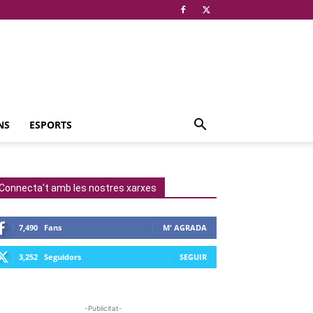
NS
ESPORTS
Connecta't amb les nostres xarxes
7,490
Fans
M' AGRADA
3,252
Seguidors
SEGUIR
-Publicitat-