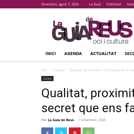
Divendres, agost 7, 2026
La Guia
Publicitat
Subs
La
Guia
De
Reus
INICI
AGENDA
ACTUALITAT
SEC
Inici
Calaix
Qualitat, proximitat i confiança:el secr
Calaix
Qualitat, proximi
secret que ens f
Per
La Guia de Reus
-
3 desembre, 2025