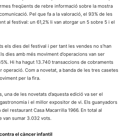
formes freqüents de rebre informació sobre la mostra
 comunicació. Pel que fa a la valoració, el 93% de les
 al festival: un 61,2% li van atorgar un 5 sobre 5 i el
s els dies del festival i per tant les vendes no s’han
Els dies amb més moviment d’operacions van ser
5%. Hi ha hagut 13.740 transaccions de cobraments
 operació. Com a novetat, a banda de les tres casetes
oviment per la fira.
s, una de les novetats d’aquesta edició va ser el
 gastronomia i el millor expositor de vi. Els guanyadors
a del restaurant Casa Macarrilla 1966. En total al
ue van sumar 3.032 vots.
ontra el càncer infantil