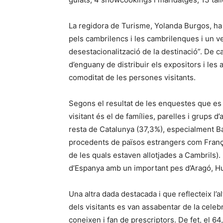
La regidora de Turisme, Yolanda Burgos, ha a
pels cambrilencs i les cambrilenques i un ver
desestacionalització de la destinació”. De car
d’enguany de distribuir els expositors i les ac
comoditat de les persones visitants.
Segons el resultat de les enquestes que es v
visitant és el de famílies, parelles i grups 
resta de Catalunya (37,3%), especialment B
procedents de països estrangers com Franç
de les quals estaven allotjades a Cambrils).
d’Espanya amb un important pes d’Aragó, Hu
Una altra dada destacada i que reflecteix l’a
dels visitants es van assabentar de la celebra
coneixen i fan de prescriptors. De fet, el 