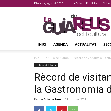
Dissabte, agost 8, 2026
La Guia
Publicitat
Subsc
La
Guia
De
Reus
INICI
AGENDA
ACTUALITAT
SEC
Inici
La Guia del Camp
Rècord de visitants al Festi
La Guia del Camp
Rècord de visitant
la Gastronomia 
Per
La Guia de Reus
-
21 octubre, 2022