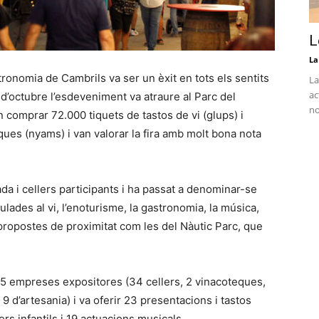
L
La
stronomia de Cambrils va ser un èxit en tots els sentits
La
ac
2 d’octubre l’esdeveniment va atraure al Parc del
no
comprar 72.000 tiquets de tastos de vi (glups) i
es (nyams) i van valorar la fira amb molt bona nota
da i cellers participants i ha passat a denominar-se
culades al vi, l’enoturisme, la gastronomia, la música,
les propostes de proximitat com les del Nàutic Parc, que
65 empreses expositores (34 cellers, 2 vinacoteques,
 9 d’artesania) i va oferir 23 presentacions i tastos
ers infantils i 19 actuacions musicals.