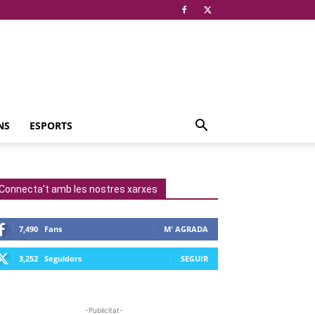
NS
ESPORTS
Connecta't amb les nostres xarxes
7,490
Fans
M' AGRADA
3,252
Seguidors
SEGUIR
-Publicitat-