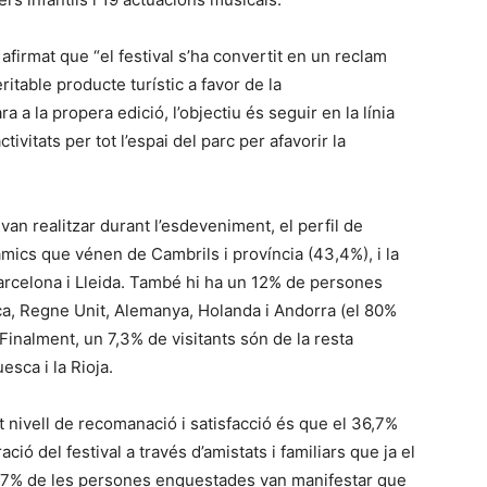
firmat que “el festival s’ha convertit en un reclam
itable producte turístic a favor de la
a a la propera edició, l’objectiu és seguir en la línia
tivitats per tot l’espai del parc per afavorir la
an realitzar durant l’esdeveniment, el perfil de
d’amics que vénen de Cambrils i província (43,4%), i la
arcelona i Lleida. També hi ha un 12% de persones
a, Regne Unit, Alemanya, Holanda i Andorra (el 80%
 Finalment, un 7,3% de visitants són de la resta
esca i la Rioja.
lt nivell de recomanació i satisfacció és que el 36,7%
ció del festival a través d’amistats i familiars que ja el
64,7% de les persones enquestades van manifestar que