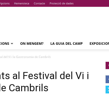
ripcions
Hemeroteca
Contacte
Protecció de dades
CIONS
ON MENGEM?
LA GUIA DEL CAMP
EXPOSICIO
val del Vi i la Gastronomia de Cambrils
s al Festival del Vi i
de Cambrils