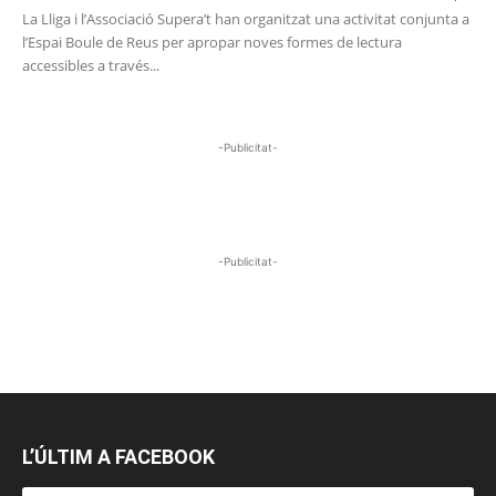
La Lliga i l’Associació Supera’t han organitzat una activitat conjunta a
l’Espai Boule de Reus per apropar noves formes de lectura
accessibles a través...
-Publicitat-
-Publicitat-
L’ÚLTIM A FACEBOOK