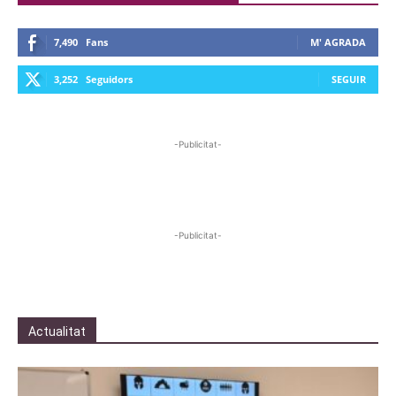
7,490
Fans
M' AGRADA
3,252
Seguidors
SEGUIR
-Publicitat-
-Publicitat-
Actualitat