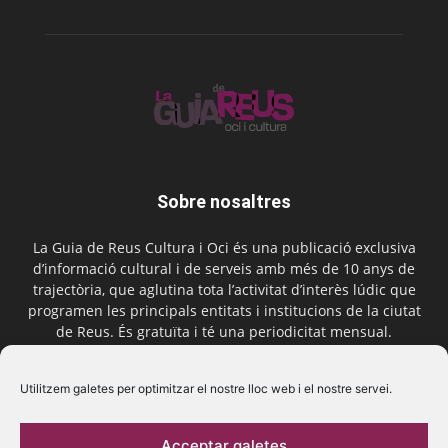
Sobre nosaltres
La Guia de Reus Cultura i Oci és una publicació exclusiva
d’informació cultural i de serveis amb més de 10 anys de
trajectòria, que aglutina tota l’activitat d’interès lúdic que
programen les principals entitats i institucions de la ciutat
de Reus. És gratuïta i té una periodicitat mensual.
Contactar-nos:
comercial@laguiadereus.com
Utilitzem galetes per optimitzar el nostre lloc web i el nostre servei.
Acceptar galetes