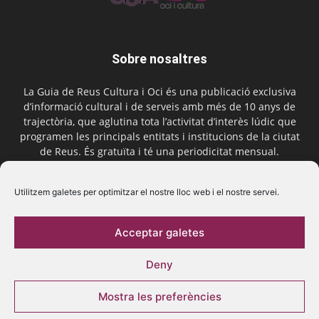
Sobre nosaltres
La Guia de Reus Cultura i Oci és una publicació exclusiva
d’informació cultural i de serveis amb més de 10 anys de
trajectòria, que aglutina tota l’activitat d’interès lúdic que
programen les principals entitats i institucions de la ciutat
de Reus. És gratuïta i té una periodicitat mensual.
Contactar-nos:
comercial@laguiadereus.com
Utilitzem galetes per optimitzar el nostre lloc web i el nostre servei.
Acceptar galetes
Segueix-nos
Deny
Mostra les preferències