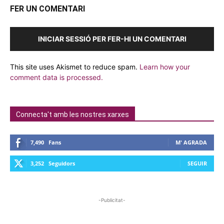
FER UN COMENTARI
INICIAR SESSIÓ PER FER-HI UN COMENTARI
This site uses Akismet to reduce spam.
Learn how your
comment data is processed.
Connecta't amb les nostres xarxes
7,490
Fans
M' AGRADA
3,252
Seguidors
SEGUIR
-Publicitat-