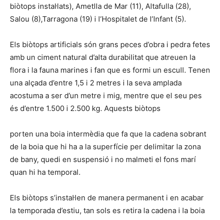
biòtops instal·lats), Ametlla de Mar (11), Altafulla (28),
Salou (8),Tarragona (19) i l’Hospitalet de l’Infant (5).
Els biòtops artificials són grans peces d’obra i pedra fetes
amb un ciment natural d’alta durabilitat que atreuen la
flora i la fauna marines i fan que es formi un escull. Tenen
una alçada d’entre 1,5 i 2 metres i la seva amplada
acostuma a ser d’un metre i mig, mentre que el seu pes
és d’entre 1.500 i 2.500 kg. Aquests biòtops
porten una boia intermèdia que fa que la cadena sobrant
de la boia que hi ha a la superfície per delimitar la zona
de bany, quedi en suspensió i no malmeti el fons marí
quan hi ha temporal.
Els biòtops s’instal·len de manera permanent i en acabar
la temporada d’estiu, tan sols es retira la cadena i la boia