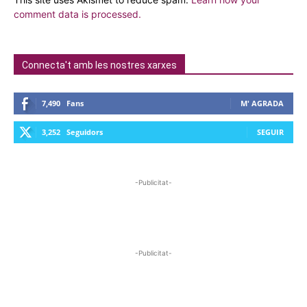
comment data is processed.
Connecta't amb les nostres xarxes
7,490
Fans
M' AGRADA
3,252
Seguidors
SEGUIR
-Publicitat-
-Publicitat-