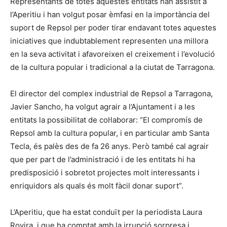
Representants de totes aquestes entitats han assistit a
l’Aperitiu i han volgut posar èmfasi en la importància del
suport de Repsol per poder tirar endavant totes aquestes
iniciatives que indubtablement representen una millora
en la seva activitat i afavoreixen el creixement i l’evolució
de la cultura popular i tradicional a la ciutat de Tarragona.
El director del complex industrial de Repsol a Tarragona,
Javier Sancho, ha volgut agrair a l’Ajuntament i a les
entitats la possibilitat de col·laborar: “El compromís de
Repsol amb la cultura popular, i en particular amb Santa
Tecla, és palès des de fa 26 anys. Però també cal agrair
que per part de l’administració i de les entitats hi ha
predisposició i sobretot projectes molt interessants i
enriquidors als quals és molt fàcil donar suport”.
L’Aperitiu, que ha estat conduït per la periodista Laura
Rovira, i que ha comptat amb la irrupció sorpresa i