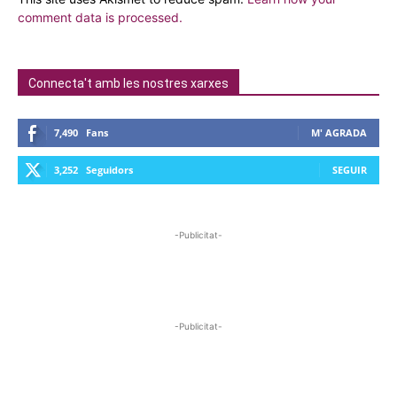
comment data is processed.
Connecta't amb les nostres xarxes
7,490
Fans
M' AGRADA
3,252
Seguidors
SEGUIR
-Publicitat-
-Publicitat-