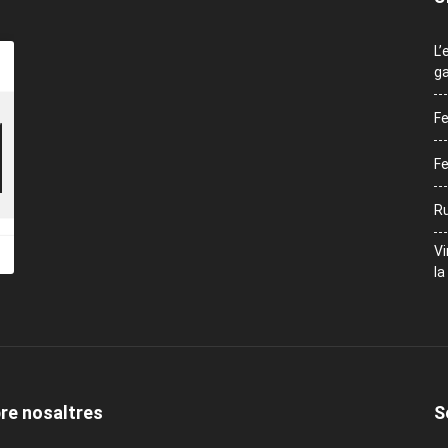
L’
ga
Fe
Fe
Ru
Vi
la
re nosaltres
S