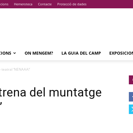
pcions
Hemeroteca
Contacte
Protecció de dades
CIONS
ON MENGEM?
LA GUIA DEL CAMP
EXPOSICIO
e teatral ‘NENAAA!’
strena del muntatge
’