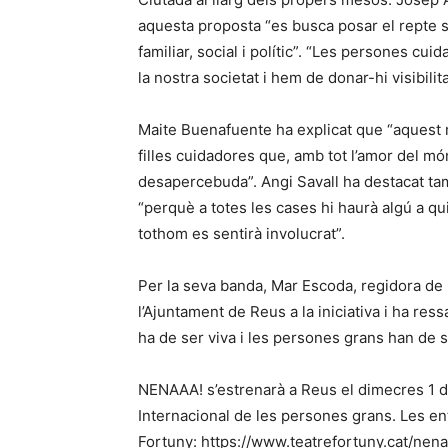
aquesta proposta “es busca posar el repte s
familiar, social i polític”. “Les persones cui
la nostra societat i hem de donar-hi visibilita
Maite Buenafuente ha explicat que “aquest 
filles cuidadores que, amb tot l’amor del m
desapercebuda”. Angi Savall ha destacat t
“perquè a totes les cases hi haurà algú a qui
tothom es sentirà involucrat”.
Per la seva banda, Mar Escoda, regidora de
l’Ajuntament de Reus a la iniciativa i ha ress
ha de ser viva i les persones grans han de se
NENAAA! s’estrenarà a Reus el dimecres 1 d’
Internacional de les persones grans. Les en
Fortuny: https://www.teatrefortuny.cat/nen