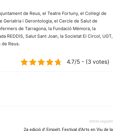
Ajuntament de Reus, el Teatre Fortuny, el Col·legi de
 Geriatria i Gerontologia, el Cercle de Salut de
i Infermers de Tarragona, la Fundació Mémora, la
da REDDIS, Salut Sant Joan, la Societat El Circol, UGT,
s de Reus.
4.7/5 - (3 votes)
Article següent
2a edició d’ Empelt, Festival d’Arts en Viu de la