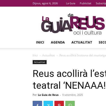
Dijous, agost 6, 2026
La Guia
Publicitat
Subscri
La
Guia
De
Reus
INICI
AGENDA
ACTUALITAT
SEC
Inici
Actualitat
Reus acollirà l’estrena del muntatg
Actualitat
Reus acollirà l’e
teatral ‘NENAAA!
Per
La Guia de Reus
-
9 setembre, 2025