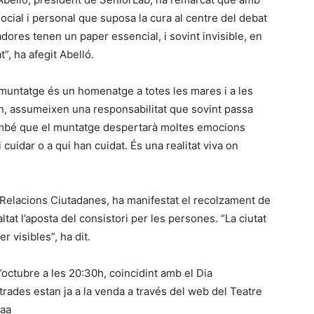
ocial i personal que suposa la cura al centre del debat
dadores tenen un paper essencial, i sovint invisible, en
t”, ha afegit Abelló.
muntatge és un homenatge a totes les mares i a les
ón, assumeixen una responsabilitat que sovint passa
ambé que el muntatge despertarà moltes emocions
 cuidar o a qui han cuidat. És una realitat viva on
 Relacions Ciutadanes, ha manifestat el recolzament de
altat l’aposta del consistori per les persones. “La ciutat
r visibles”, ha dit.
octubre a les 20:30h, coincidint amb el Dia
trades estan ja a la venda a través del web del Teatre
aaa