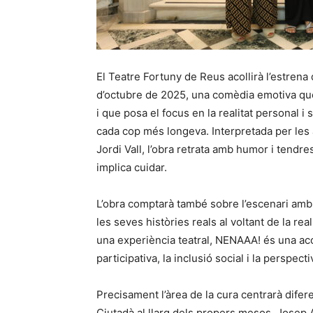
El Teatre Fortuny de Reus acollirà l’estren
d’octubre de 2025, una comèdia emotiva qu
i que posa el focus en la realitat personal i
cada cop més longeva. Interpretada per les a
Jordi Vall, l’obra retrata amb humor i tendre
implica cuidar.
L’obra comptarà també sobre l’escenari amb
les seves històries reals al voltant de la re
una experiència teatral, NENAAA! és una acci
participativa, la inclusió social i la perspect
Precisament l’àrea de la cura centrarà difer
Ciutadà al llarg dels propers mesos. Josep