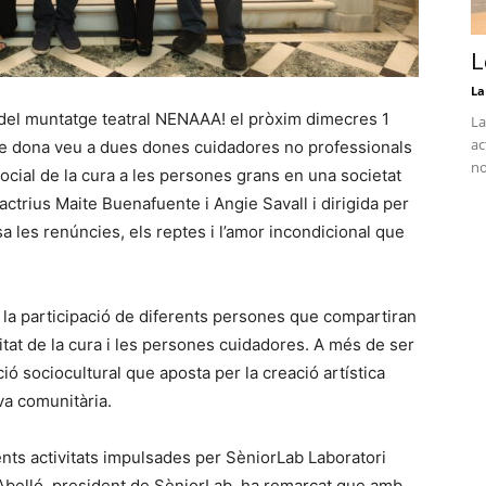
L
La
a del muntatge teatral NENAAA! el pròxim dimecres 1
La
ac
e dona veu a dues dones cuidadores no professionals
no
 social de la cura a les persones grans en una societat
ctrius Maite Buenafuente i Angie Savall i dirigida per
sa les renúncies, els reptes i l’amor incondicional que
 la participació de diferents persones que compartiran
alitat de la cura i les persones cuidadores. A més de ser
ó sociocultural que aposta per la creació artística
iva comunitària.
ents activitats impulsades per SèniorLab Laboratori
 Abelló, president de SèniorLab, ha remarcat que amb