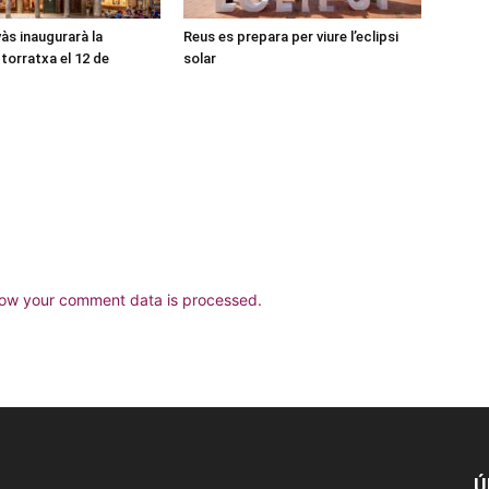
às inaugurarà la
Reus es prepara per viure l’eclipsi
torratxa el 12 de
solar
ow your comment data is processed.
Ú