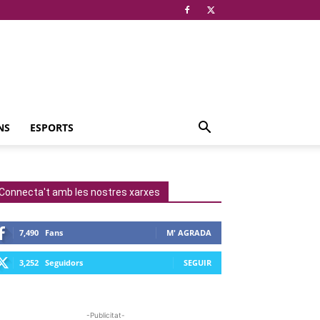
NS
ESPORTS
Connecta't amb les nostres xarxes
7,490
Fans
M' AGRADA
3,252
Seguidors
SEGUIR
-Publicitat-