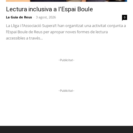
Lectura inclusiva a l’Espai Boule
La Guia de Reus
-
3 agost, 2026
0
La Lliga i l’Associació Supera’t han organitzat una activitat conjunta a
l’Espai Boule de Reus per apropar noves formes de lectura
accessibles a través...
-Publicitat-
-Publicitat-