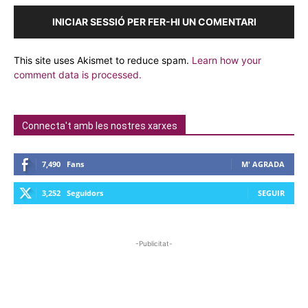
INICIAR SESSIÓ PER FER-HI UN COMENTARI
This site uses Akismet to reduce spam.
Learn how your
comment data is processed.
Connecta't amb les nostres xarxes
7,490
Fans
M' AGRADA
3,252
Seguidors
SEGUIR
-Publicitat-