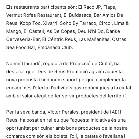
Els restaurants participants són: El Racó JP, Flaps,
Vermut Rofes Restaurant, El Buidasacs, Bar Amics De
Reus, Koop Too, Xivarri, Soho By Tarraco, Circol, Lima &
Mango, El Castell, As De Copes, Deu N’hi Do, Danke
Cerveseria-Bar, El Céntric Reus, Las Mañanitas, Ostras
Sea Food Bar, Empanada Club.
Noemí Llauradó, regidora de Projecció de Ciutat, ha
destacat que “Des de Reus Promoció agraïm aquesta
nova proposta i hi donem suport perquè complementa
encara més l’oferta d’activitats gastronòmiques a la ciutat
amb el valor afegit de fer servir productes del territori”.
Per la seva banda, Víctor Perales, president de l’AEH
Reus, ha posat en relleu que “aquesta iniciativa és una
oportunitat per cuinar amb bons productes de la nostra
comarca com són els bolets, l’oli, la patata o l’avellana i