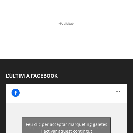
-Publicitat-
L’ÚLTIM A FACEBOOK
Feu clic per acceptar màrqueting galetes
https://www.facebook.com/guiadereus/
i activar aquest contingut