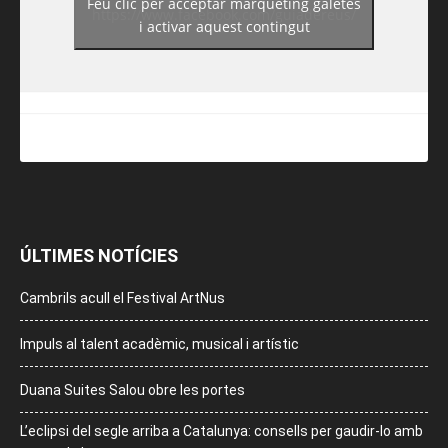
Feu clic per acceptar màrqueting galetes
https://www.facebook.com/guiadereus/
i activar aquest contingut
ÚLTIMES NOTÍCIES
Cambrils acull el Festival ArtNus
Impuls al talent acadèmic, musical i artístic
Duana Suites Salou obre les portes
L’eclipsi del segle arriba a Catalunya: consells per gaudir-lo amb