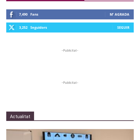
7,490
Fans
M' AGRADA
3,252
Seguidors
SEGUIR
-Publicitat-
-Publicitat-
Actualitat