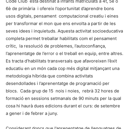
Code Club està destinat a infants matriculats a 4t, 5è o
6è de primària i ofereix l’oportunitat d’aprendre bons
usos digitals, pensament computacional creatiu i eines
per transformar el mon que ens envolta a partir de les
seves idees i inquietuds. Aquesta activitat socioeducativa
completa permet treballar habilitats com el pensament
crític, la resolució de problemes, l’autoconfiança,
l’aprenentatge de l’error o el treball en equip, entre altres.
Es tracta d’habilitats transversals que afavoreixen l’èxit
educatiu en un món cada cop més digital mitjançant una
metodologia híbrida que combina activitats
desendollades i l’aprenentatge de programació per
blocs. Cada grup de 15 nois i noies, rebrà 32 hores de
formació en sessions setmanals de 90 minuts per la qual
cosa hi haurà dues edicions durant el curs: de setembre
a gener i de febrer a juny.
Considerant doncs que l’aprenentatge de llenguatges de