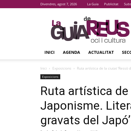
Divendres, agost 7, 2026
La Guia
Publicitat
Subs
La
Guia
De
Reus
INICI
AGENDA
ACTUALITAT
SEC
Inici
Exposicions
Ruta artística de la ciutat ‘Ressò d
Exposicions
Ruta artística de
Japonisme. Litera
gravats del Japó’