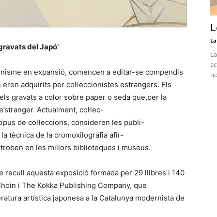
L
La
 gravats del Japó’
La
ac
japonisme en expansió, comencen a editar-se compendis
no
ue eren adquirits per col·leccionistes estrangers. Els
ls gravats a color sobre paper o seda que,per la
e’stranger. Actualment, col·lec-
tipus de col·leccions, consideren les publi-
a tècnica de la cromoxilografia afir-
roben en les millors biblioteques i museus.
e recull aquesta exposició formada per 29 llibres i 140
i Shoin i The Kokka Publishing Company, que
atura artística japonesa a la Catalunya modernista de