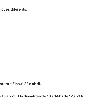
tiques diferents:
tura – Fins al 22 d’abril.
 16 a 22 h. Els dissabtes de 10 a 14 h i de 17 a 21 h