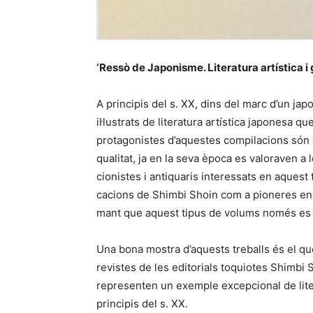
‘Ressò de Japonisme. Literatura artística i
A principis del s. XX, dins del marc d’un 
il·lustrats de literatura artística japonesa q
protagonistes d’aquestes compilacions són e
qualitat, ja en la seva època es valoraven a l
cionistes i antiquaris interessats en aquest 
cacions de Shimbi Shoin com a pioneres en l
mant que aquest tipus de volums només es t
Una bona mostra d’aquests treballs és el qu
revistes de les editorials toquiotes Shimb
representen un exemple excepcional de liter
principis del s. XX.