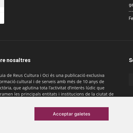
ga
Fe
re nosaltres
S
uia de Reus Cultura i Oci és una publicació exclusiva
formació cultural i de serveis amb més de 10 anys de
ctòria, que aglutina tota l’activitat d’interès lúdic que
ramen les principals entitats i institucions de la ciutat de
. És gratuïta i té una periodicitat mensual.
actar-nos:
comercial@laguiadereus.com
Acceptar galetes