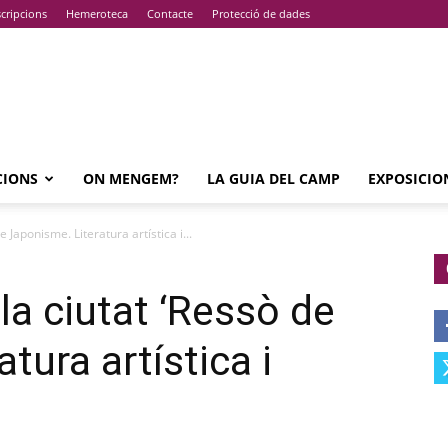
cripcions
Hemeroteca
Contacte
Protecció de dades
CIONS
ON MENGEM?
LA GUIA DEL CAMP
EXPOSICIO
e Japonisme. Literatura artística i...
 la ciutat ‘Ressò de
tura artística i