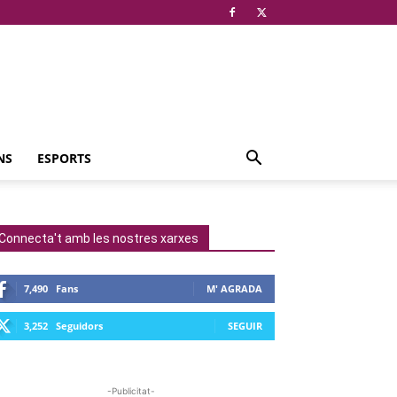
NS
ESPORTS
Connecta't amb les nostres xarxes
7,490
Fans
M' AGRADA
3,252
Seguidors
SEGUIR
-Publicitat-