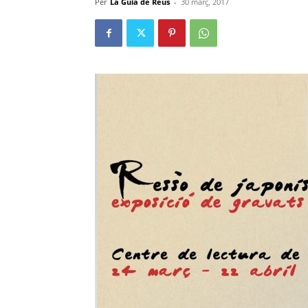
Per
La Guia de Reus
-
30 març, 2017