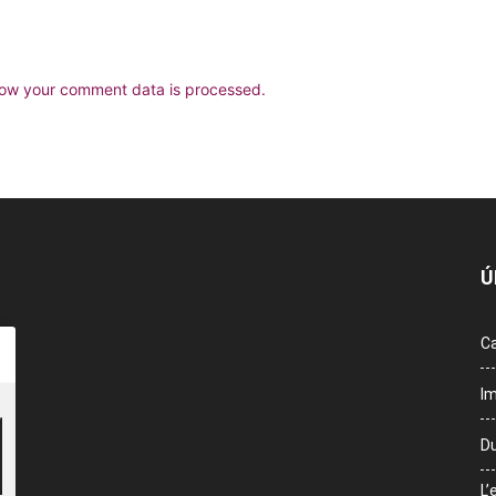
ow your comment data is processed.
Ú
Ca
Im
Du
L’