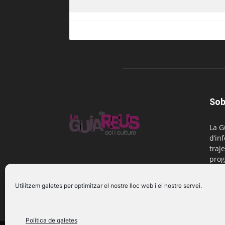
Sob
La G
d’in
traje
prog
Reus
Utilitzem galetes per optimitzar el nostre lloc web i el nostre servei.
Cont
Política de galetes