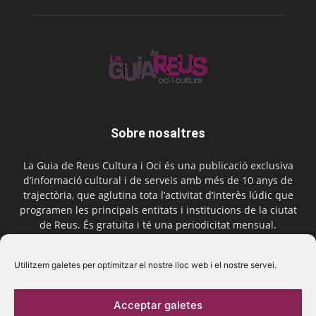
Sobre nosaltres
La Guia de Reus Cultura i Oci és una publicació exclusiva
d’informació cultural i de serveis amb més de 10 anys de
trajectòria, que aglutina tota l’activitat d’interès lúdic que
programen les principals entitats i institucions de la ciutat
de Reus. És gratuïta i té una periodicitat mensual.
Contactar-nos:
comercial@laguiadereus.com
Utilitzem galetes per optimitzar el nostre lloc web i el nostre servei.
Acceptar galetes
Segueix-nos