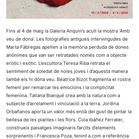
Fins al 4 de maig la Galeria Anquin’s acull la mostra ‘Amb
veu de dona’. Les fotografies antigues intervingudes de
Marta Fàbregas apel·len a la memòria perduda de dones
anònimes que van ser retratades només com a objecte
eròtic i exòtic. L’escultora Teresa Riba retrata el
sentiment de soledat de noies joves i d’aquesta manera
també els hi dóna veu. Béatrice Bizot fragmenta el rostre
femení per remarcar les emocions i la complicitat
femenina. Tatiana Blanqué crea amb la natura com a
subjecte d’arrelament i vinculació a la terra. Jordina
Orbañanos aporta un valor més enllà del gust de pintar la
bellesa de les plantes i les flors. Coia Ibáñez Ferrater,
construeix paisatges imaginaris farcits d’elements
sorprenents i Francesca Poza, tenint a com a referència