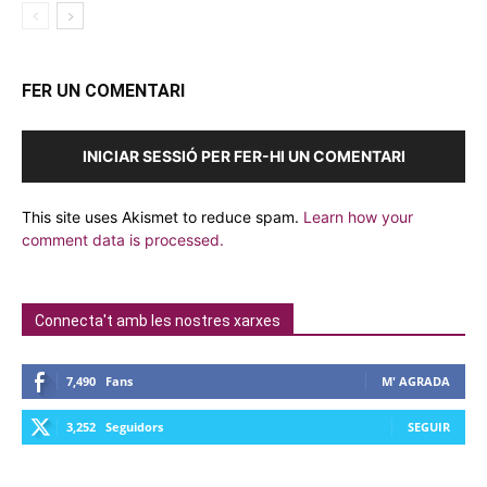
FER UN COMENTARI
INICIAR SESSIÓ PER FER-HI UN COMENTARI
This site uses Akismet to reduce spam.
Learn how your
comment data is processed.
Connecta't amb les nostres xarxes
7,490
Fans
M' AGRADA
3,252
Seguidors
SEGUIR