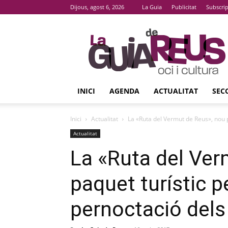
Dijous, agost 6, 2026
La Guia
Publicitat
Subscri
La
Guia
De
Reus
INICI
AGENDA
ACTUALITAT
SEC
Inici
Actualitat
La «Ruta del Vermut de Reus», nou p
Actualitat
La «Ruta del Ver
paquet turístic p
pernoctació dels 