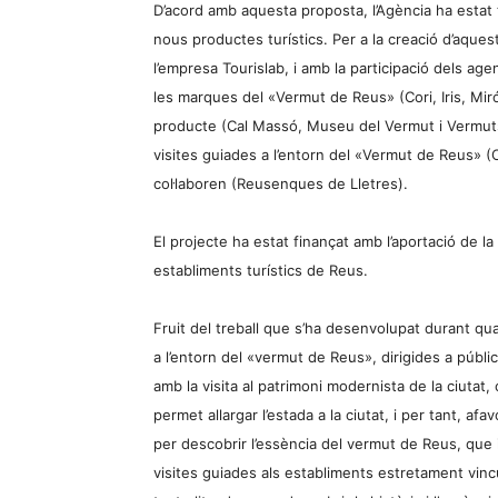
D’acord amb aquesta proposta, l’Agència ha estat tr
nous productes turístics. Per a la creació d’aques
l’empresa Tourislab, i amb la participació dels age
les marques del «Vermut de Reus» (Cori, Iris, Mir
producte (Cal Massó, Museu del Vermut i Vermuts 
visites guiades a l’entorn del «Vermut de Reus» (C
col·laboren (Reusenques de Lletres).
El projecte ha estat fina
nçat amb l’aportació de la
establiments turístics de Reus.
Fruit del treball que s’ha desenvolupat durant
quas
a l’entorn del «vermut de Reus», dirigides a públ
amb la visita al patrimoni modernista de la ciutat,
permet allargar l’estada a la ciutat, i per tant, afa
per descobrir l’essència del vermut de Reus, que 
visites guiades als establiments estretament vincu