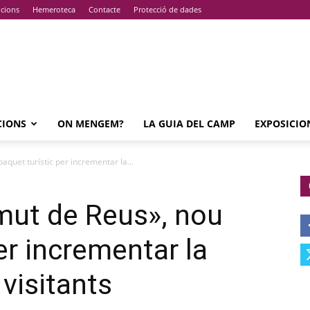
pcions
Hemeroteca
Contacte
Protecció de dades
CIONS
ON MENGEM?
LA GUIA DEL CAMP
EXPOSICIO
aquet turístic per incrementar la...
mut de Reus», nou
er incrementar la
visitants