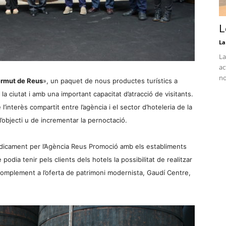
L
La
La
ac
no
ermut de Reus
», un paquet de nous productes turístics a
a ciutat i amb una important capacitat d’atracció de visitants.
 l’interès compartit entre l’agència i el sector d’hoteleria de la
 l’objecti u de incrementar la pernoctació.
iòdicament per l’Agència Reus Promoció amb els establiments
 podia tenir pels clients dels hotels la possibilitat de realitzar
complement a l’oferta de patrimoni modernista, Gaudí Centre,