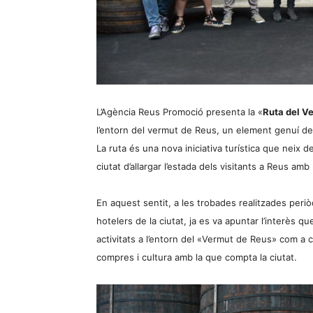
L’Agència Reus Promoció presenta la «
Ruta del V
l’entorn del vermut de Reus, un element genuí de l
La ruta és una nova iniciativa turística que neix de
ciutat d’allargar l’estada dels visitants a Reus amb
En aquest sentit, a les trobades realitzades per
hotelers de la ciutat, ja es va apuntar l’interès que
activitats a l’entorn del «Vermut de Reus» com a 
compres i cultura amb la que compta la ciutat.