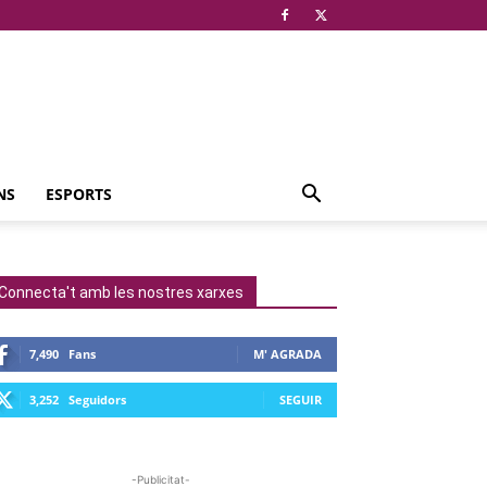
NS
ESPORTS
Connecta't amb les nostres xarxes
7,490
Fans
M' AGRADA
3,252
Seguidors
SEGUIR
-Publicitat-