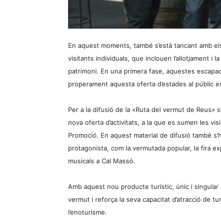
En aquest moments, també s’està tancant amb els 
visitants individuals, que inclouen l’allotjament i la
patrimoni. En una primera fase, aquestes escapades
properament aquesta oferta d’estades al públic e
Per a la difusió de la «Ruta del vermut de Reus» s
nova oferta d’activitats, a la que es sumen les vi
Promoció. En aquest material de difusió també s
protagonista, com la vermutada popular, la fira ex
musicals a Cal Massó.
Amb aquest nou producte turístic, únic i singular e
vermut i reforça la seva capacitat d’atracció de t
l’enoturisme.