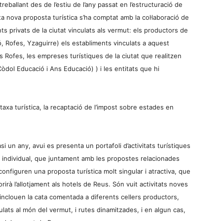
eballant des de l’estiu de l’any passat en l’estructuració de
ta nova proposta turística s’ha comptat amb la col·laboració de
nts privats de la ciutat vinculats als vermut: els productors de
ó, Rofes, Yzaguirre) els establiments vinculats a aquest
Rofes, les empreses turístiques de la ciutat que realitzen
òdol Educació i Ans Educació) ) i les entitats que hi
 taxa turística, la recaptació de l’impost sobre estades en
i un any, avui es presenta un portafoli d’activitats turístiques
ic individual, que juntament amb les propostes relacionades
 configuren una proposta turística molt singular i atractiva, que
vorirà l’allotjament als hotels de Reus. Són vuit activitats noves
inclouen la cata comentada a diferents cellers productors,
lats al món del vermut, i rutes dinamitzades, i en algun cas,