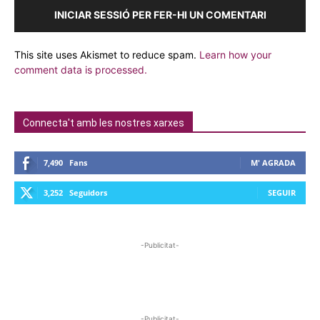
INICIAR SESSIÓ PER FER-HI UN COMENTARI
This site uses Akismet to reduce spam.
Learn how your
comment data is processed.
Connecta't amb les nostres xarxes
7,490
Fans
M' AGRADA
3,252
Seguidors
SEGUIR
-Publicitat-
-Publicitat-