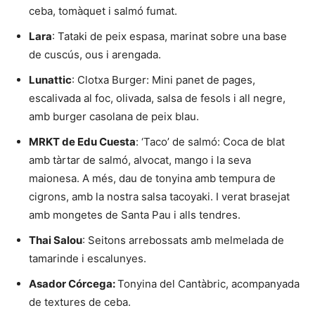
ceba, tomàquet i salmó fumat.
Lara
: Tataki de peix espasa, marinat sobre una base
de cuscús, ous i arengada.
Lunattic
: Clotxa Burger: Mini panet de pages,
escalivada al foc, olivada, salsa de fesols i all negre,
amb burger casolana de peix blau.
MRKT de Edu Cuesta
: ‘Taco’ de salmó: Coca de blat
amb tàrtar de salmó, alvocat, mango i la seva
maionesa. A més, dau de tonyina amb tempura de
cigrons, amb la nostra salsa tacoyaki. I verat brasejat
amb mongetes de Santa Pau i alls tendres.
Thai Salou
: Seitons arrebossats amb melmelada de
tamarinde i escalunyes.
Asador Córcega:
Tonyina del Cantàbric, acompanyada
de textures de ceba.