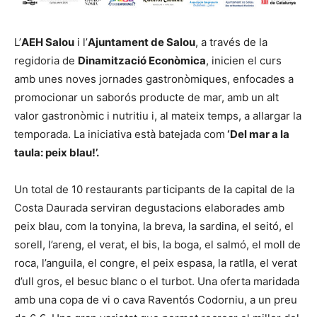
L’
AEH Salou
i l’
Ajuntament de Salou
, a través de la
regidoria de
Dinamització Econòmica
, inicien el curs
amb unes noves jornades gastronòmiques, enfocades a
promocionar un saborós producte de mar, amb un alt
valor gastronòmic i nutritiu i, al mateix temps, a allargar la
temporada. La iniciativa està batejada com
‘Del mar a la
taula: peix blau!’.
Un total de 10 restaurants participants de la capital de la
Costa Daurada serviran degustacions elaborades amb
peix blau, com la tonyina, la breva, la sardina, el seitó, el
sorell, l’areng, el verat, el bis, la boga, el salmó, el moll de
roca, l’anguila, el congre, el peix espasa, la ratlla, el verat
d’ull gros, el besuc blanc o el turbot. Una oferta maridada
amb una copa de vi o cava Raventós Codorniu, a un preu