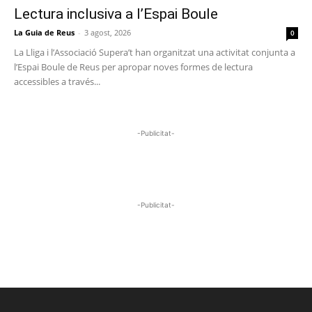
Lectura inclusiva a l’Espai Boule
La Guia de Reus
-
3 agost, 2026
0
La Lliga i l’Associació Supera’t han organitzat una activitat conjunta a
l’Espai Boule de Reus per apropar noves formes de lectura
accessibles a través...
-Publicitat-
-Publicitat-