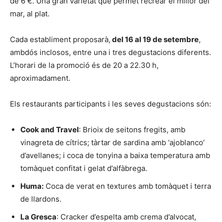
de 6 €. Una gran varietat que permet recrear el millor del
mar, al plat.
Cada establiment proposarà,
del 16 al 19 de setembre
,
ambdós inclosos, entre una i tres degustacions diferents.
L’horari de la promoció és de 20 a 22.30 h,
aproximadament.
Els restaurants participants i les seves degustacions són:
Cook and Travel
: Brioix de seitons fregits, amb
vinagreta de cítrics; tàrtar de sardina amb ‘ajoblanco’
d’avellanes; i coca de tonyina a baixa temperatura amb
tomàquet confitat i gelat d’alfàbrega.
Huma:
Coca de verat en textures amb tomàquet i terra
de llardons.
La Gresca
: Cracker d’espelta amb crema d’alvocat,