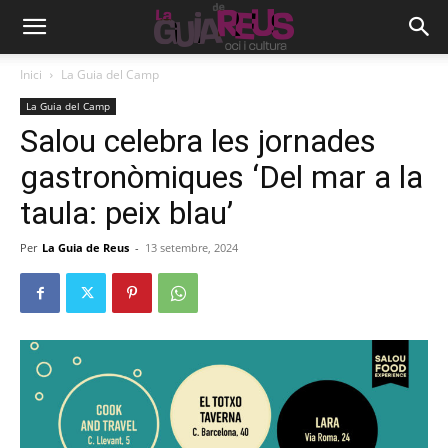
Inici
La Guia del Camp
La Guia del Camp
Salou celebra les jornades
gastronòmiques ‘Del mar a la
taula: peix blau’
Per
La Guia de Reus
-
13 setembre, 2024