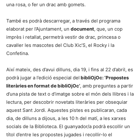
una rosa, o fer un drac amb gomets.
També es podrà descarregar, a través del programa
elaborat per l’Ajuntament, un
document
, que, un cop
imprès i retallat, permetrà vestir de drac, princesa o
cavaller les mascotes del Club Xic’S, el Rocky i la
Confetina.
Així mateix, des d’avui dilluns, dia 19, i fins al 22 d’abril, es
podrà jugar a l’edició especial del
bibliOjOc:
‘Propostes
literàries en format de bibliOjOc’
, amb preguntes a partir
d’una pista de text o d’imatge sobre el món dels llibres i la
lectura, per descobrir novetats literàries per obsequiar
aquest Sant Jordi. Aquestes pistes es publicaran, cada
dia, de dilluns a dijous, a les 10 h del matí, a les xarxes
socials de la Biblioteca. El guanyador/a podrà escollir un
títol d’entre les propostes jugades i recollir-lo el