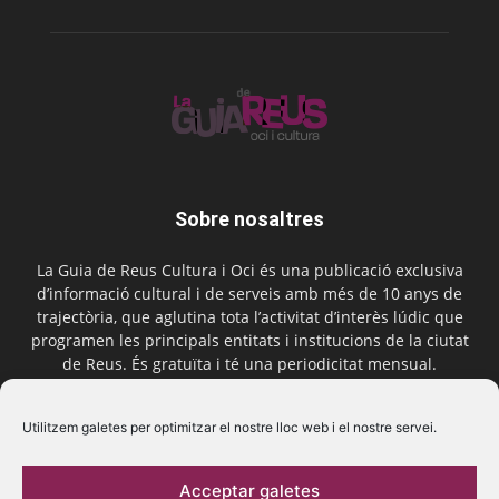
Sobre nosaltres
La Guia de Reus Cultura i Oci és una publicació exclusiva
d’informació cultural i de serveis amb més de 10 anys de
trajectòria, que aglutina tota l’activitat d’interès lúdic que
programen les principals entitats i institucions de la ciutat
de Reus. És gratuïta i té una periodicitat mensual.
Contactar-nos:
comercial@laguiadereus.com
Utilitzem galetes per optimitzar el nostre lloc web i el nostre servei.
Acceptar galetes
Segueix-nos