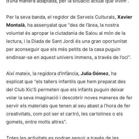
d’una manera adaptada, per la situació actual que vivim”.
Per la seva banda, el regidor de Serveis Culturals,
Xavier
Montalà
, ha assenyalat que “des de l’àrea, la nostra
voluntat és apropar la ciutadania de Salou al món de la
lectura, i la Diada de Sant Jordi és una gran oportunitat
per aconseguir que els més petits de la casa puguin
endinsar-se en aquest univers immens, a través de l’oci”.
Així mateix, la regidora d’Infància,
Julia Gómez
, ha
explicat que “els tallers infantils que hem preparat des
del Club Xic’S permeten que els infants puguin deixar
volar la seva imaginació i descobrir noves maneres de fer
servir els materials que tenen al seu abast a l’hora de fer
creativitats, com pot ser el cartró, les cartolines o els
gomets, entre molts altres”.
Totes les activitats es podran seguir a través de les