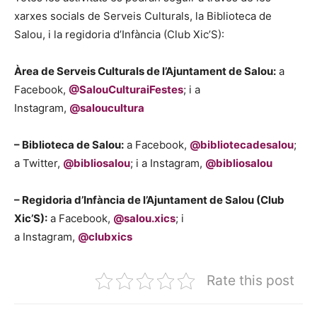
xarxes socials de Serveis Culturals, la Biblioteca de
Salou, i la regidoria d’Infància (Club Xic’S):
Àrea de Serveis Culturals de l’Ajuntament de Salou:
a
Facebook,
@SalouCulturaiFestes
; i a
Instagram,
@saloucultura
– Biblioteca de Salou:
a Facebook,
@bibliotecadesalou
;
a Twitter,
@bibliosalou
; i a Instagram,
@bibliosalou
– Regidoria d’Infància de l’Ajuntament de Salou (Club
Xic’S):
a Facebook,
@salou.xics
; i
a Instagram,
@clubxics
Rate this post