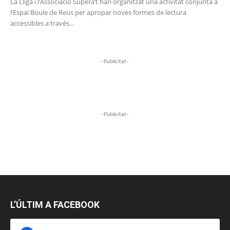
La Lliga i l’Associació Supera’t han organitzat una activitat conjunta a
l’Espai Boule de Reus per apropar noves formes de lectura
accessibles a través...
-Publicitat-
-Publicitat-
L’ÚLTIM A FACEBOOK