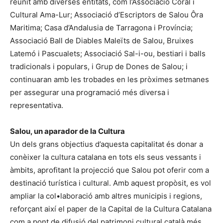
reunit amb diverses entitats, com l’Associació Coral i
Cultural Ama-Lur; Associació d’Escriptors de Salou Ôra
Maritima; Casa d’Andalusia de Tarragona i Província;
Associació Ball de Diables Maleïts de Salou, Bruixes
Latemó i Pascualets; Associació Sal-i-ou, bestiari i balls
tradicionals i populars, i Grup de Dones de Salou; i
continuaran amb les trobades en les pròximes setmanes
per assegurar una programació més diversa i
representativa.
Salou, un aparador de la Cultura
Un dels grans objectius d’aquesta capitalitat és donar a
conèixer la cultura catalana en tots els seus vessants i
àmbits, aprofitant la projecció que Salou pot oferir com a
destinació turística i cultural. Amb aquest propòsit, es vol
ampliar la col•laboració amb altres municipis i regions,
reforçant així el paper de la Capital de la Cultura Catalana
com a pont de difusió del patrimoni cultural català més