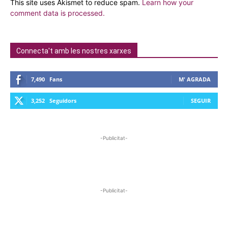
This site uses Akismet to reduce spam.
Learn how your
comment data is processed.
Connecta't amb les nostres xarxes
7,490
Fans
M' AGRADA
3,252
Seguidors
SEGUIR
-Publicitat-
-Publicitat-