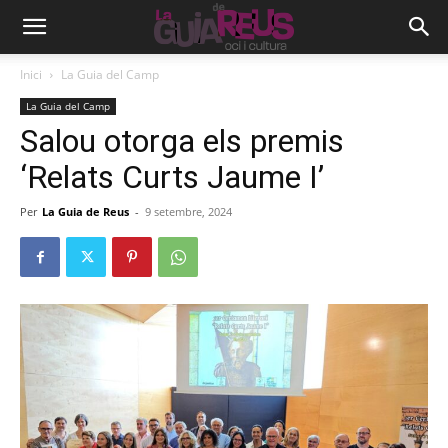
Inici
La Guia del Camp
La Guia del Camp
Salou otorga els premis
‘Relats Curts Jaume I’
Per
La Guia de Reus
-
9 setembre, 2024