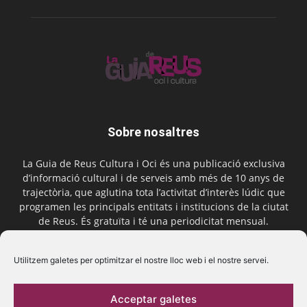
Sobre nosaltres
La Guia de Reus Cultura i Oci és una publicació exclusiva
d’informació cultural i de serveis amb més de 10 anys de
trajectòria, que aglutina tota l’activitat d’interès lúdic que
programen les principals entitats i institucions de la ciutat
de Reus. És gratuïta i té una periodicitat mensual.
Contactar-nos:
comercial@laguiadereus.com
Utilitzem galetes per optimitzar el nostre lloc web i el nostre servei.
Acceptar galetes
Segueix-nos