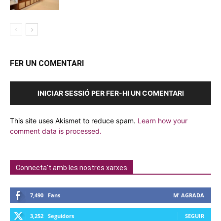
FER UN COMENTARI
INICIAR SESSIÓ PER FER-HI UN COMENTARI
This site uses Akismet to reduce spam.
Learn how your
comment data is processed.
Connecta't amb les nostres xarxes
7,490
Fans
M' AGRADA
3,252
Seguidors
SEGUIR