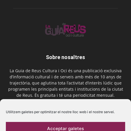
Sobre nosaltres
La Guia de Reus Cultura i Oci és una publicació exclusiva
d’informació cultural i de serveis amb més de 10 anys de
trajectòria, que aglutina tota l’activitat d’interès lúdic que
programen les principals entitats i institucions de la ciutat
de Reus. És gratuïta i té una periodicitat mensual.
Contactar-nos:
comercial@laguiadereus.com
Utilitzem galetes per optimitzar el nostre lloc web i el nostre servei.
Acceptar galetes
Segueix-nos