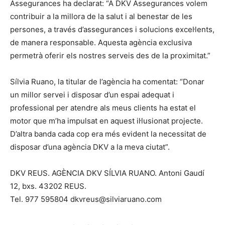
Assegurances ha declarat: “A DKV Assegurances volem
contribuir a la millora de la salut i al benestar de les
persones, a través d’assegurances i solucions excel·lents,
de manera responsable. Aquesta agència exclusiva
permetrà oferir els nostres serveis des de la proximitat.”
Sílvia Ruano, la titular de l’agència ha comentat: “Donar
un millor servei i disposar d’un espai adequat i
professional per atendre als meus clients ha estat el
motor que m’ha impulsat en aquest il·lusionat projecte.
D’altra banda cada cop era més evident la necessitat de
disposar d’una agència DKV a la meva ciutat”.
DKV REUS. AGÈNCIA DKV SÍLVIA RUANO. Antoni Gaudí
12, bxs. 43202 REUS.
Tel. 977 595804 dkvreus@silviaruano.com