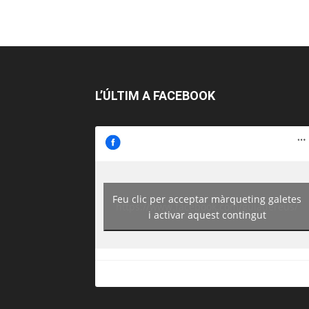
L’ÚLTIM A FACEBOOK
Feu clic per acceptar màrqueting galetes
https://www.facebook.com/guiadereus/
i activar aquest contingut