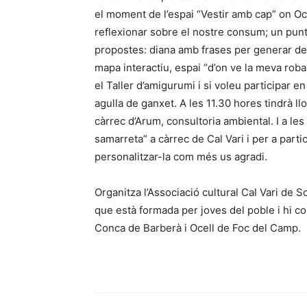
el moment de l’espai “Vestir amb cap” on Oc
reflexionar sobre el nostre consum; un punt 
propostes: diana amb frases per generar deb
mapa interactiu, espai “d’on ve la meva roba?
el Taller d’amigurumi i si voleu participar en a
agulla de ganxet. A les 11.30 hores tindrà ll
càrrec d’Arum, consultoria ambiental. I a les 
samarreta” a càrrec de Cal Vari i per a parti
personalitzar-la com més us agradi.
Organitza l’Associació cultural Cal Vari de S
que està formada per joves del poble i hi col
Conca de Barberà i Ocell de Foc del Camp.