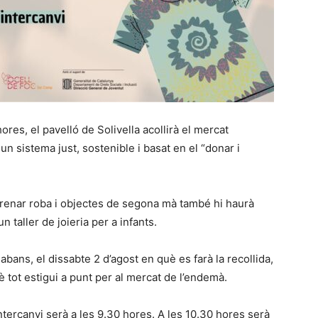
res, el pavelló de Solivella acollirà el mercat
 un sistema just, sostenible i basat en el “donar i
strenar roba i objectes de segona mà també hi haurà
un taller de joieria per a infants.
 abans, el dissabte 2 d’agost en què es farà la recollida,
è tot estigui a punt per al mercat de l’endemà.
intercanvi serà a les 9.30 hores. A les 10.30 hores serà