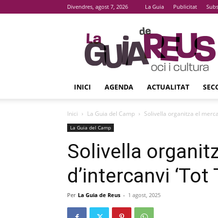
Divendres, agost 7, 2026
La Guia
Publicitat
Subs
La
Guia
De
Reus
INICI
AGENDA
ACTUALITAT
SEC
Inici
La Guia del Camp
Solivella organitza el mercat
La Guia del Camp
Solivella organit
d’intercanvi ‘Tot 
Per
La Guia de Reus
-
1 agost, 2025