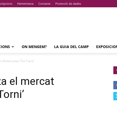
cripcions
Hemeroteca
Contacte
Protecció de dades
CIONS
ON MENGEM?
LA GUIA DEL CAMP
EXPOSICIO
 d’intercanvi ‘Tot Torni’
za el mercat
Torni’