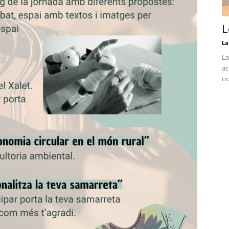
L
La
La
ac
no