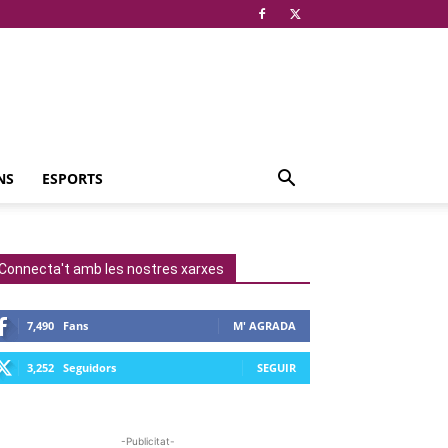
NS
ESPORTS
Connecta't amb les nostres xarxes
7,490
Fans
M' AGRADA
3,252
Seguidors
SEGUIR
-Publicitat-