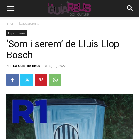
Inici
Exposicions
Exposicions
‘Som i serem’ de Lluís Llop
Bosch
Per
La Guia de Reus
-
8 agost, 2022