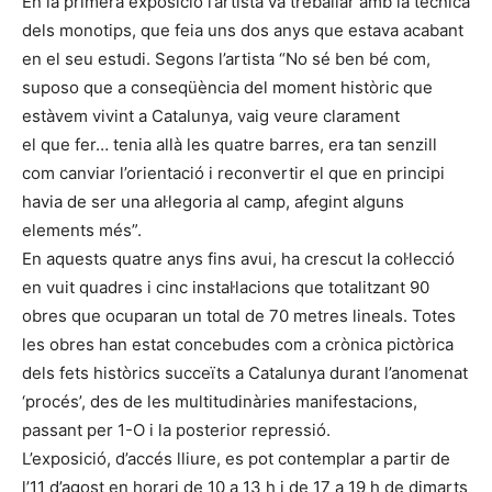
En la primera exposició l’artista va treballar amb la tècnica
dels monotips, que feia uns dos anys que estava acabant
en el seu estudi. Segons l’artista “No sé ben bé com,
suposo que a conseqüència del moment històric que
estàvem vivint a Catalunya, vaig veure clarament
el que fer… tenia allà les quatre barres, era tan senzill
com canviar l’orientació i reconvertir el que en principi
havia de ser una al·legoria al camp, afegint alguns
elements més”.
En aquests quatre anys fins avui, ha crescut la col·lecció
en vuit quadres i cinc instal·lacions que totalitzant 90
obres que ocuparan un total de 70 metres lineals. Totes
les obres han estat concebudes com a crònica pictòrica
dels fets històrics succeïts a Catalunya durant l’anomenat
‘procés’, des de les multitudinàries manifestacions,
passant per 1-O i la posterior repressió.
L’exposició, d’accés lliure, es pot contemplar a partir de
l’11 d’agost en horari de 10 a 13 h i de 17 a 19 h de dimarts