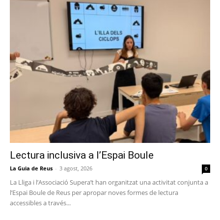
Lectura inclusiva a l’Espai Boule
La Guia de Reus
-
3 agost, 2026
0
La Lliga i l’Associació Supera’t han organitzat una activitat conjunta a
l’Espai Boule de Reus per apropar noves formes de lectura
accessibles a través...