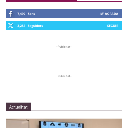
7,490
Fans
M' AGRADA
3,252
Seguidors
SEGUIR
-Publicitat-
-Publicitat-
Actualitat