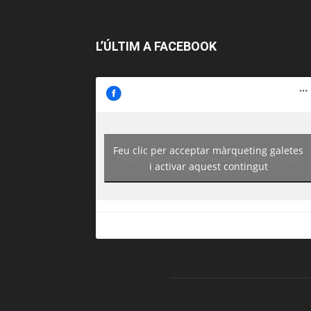
L’ÚLTIM A FACEBOOK
Feu clic per acceptar màrqueting galetes
https://www.facebook.com/guiadereus/
i activar aquest contingut