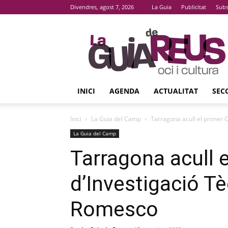
Divendres, agost 7, 2026
La Guia
Publicitat
Subs
La
Guia
De
Reus
INICI
AGENDA
ACTUALITAT
SEC
Inici
La Guia del Camp
Tarragona acull el primer 
La Guia del Camp
Tarragona acull 
d’Investigació Tè
Romesco