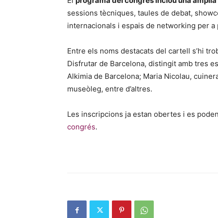
El
programa del congrés inclou una àmplia o
sessions tècniques, taules de debat, showc
internacionals i espais de networking per a 
Entre els noms destacats del cartell s’hi tr
Disfrutar de Barcelona, distingit amb tres es
Alkimia de Barcelona; Maria Nicolau, cuinera 
museòleg, entre d’altres.
Les inscripcions ja estan obertes i es poden
congrés
.