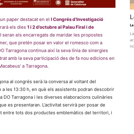
L
 un paper destacat en el
I Congrés d’Investigació
La
rarà els dies
1 i 2 d’octubre al Palau Firal i de
La
DO seran els encarregats de maridar les propostes
ac
er, que pretén posar en valor el romesco com a
no
a DO Tarragona continua així la seva línia de sinergies
rat amb la seva participació des de fa nou edicions en
Macabeus’ a Tarragona.
ona al congrés serà la conversa al voltant del
e a les 13:30 h, en què els assistents podran descobrir
e la DO Tarragona i les diverses elaboracions culinàries
e es presentaran. L’activitat servirà per posar de
at entre tots dos productes emblemàtics del territori, i
.