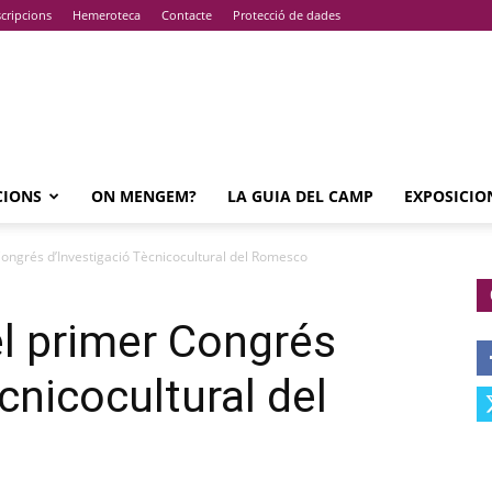
cripcions
Hemeroteca
Contacte
Protecció de dades
CIONS
ON MENGEM?
LA GUIA DEL CAMP
EXPOSICIO
Congrés d’Investigació Tècnicocultural del Romesco
el primer Congrés
cnicocultural del