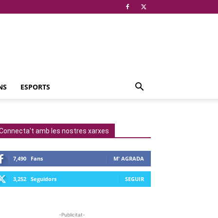
NS
ESPORTS
Connecta't amb les nostres xarxes
7,490
Fans
M' AGRADA
3,252
Seguidors
SEGUIR
-Publicitat-