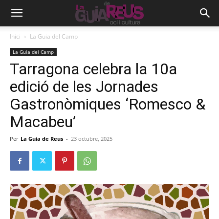
Inici
La Guia del Camp
La Guia del Camp
Tarragona celebra la 10a
edició de les Jornades
Gastronòmiques ‘Romesco &
Macabeu’
Per
La Guia de Reus
-
23 octubre, 2025