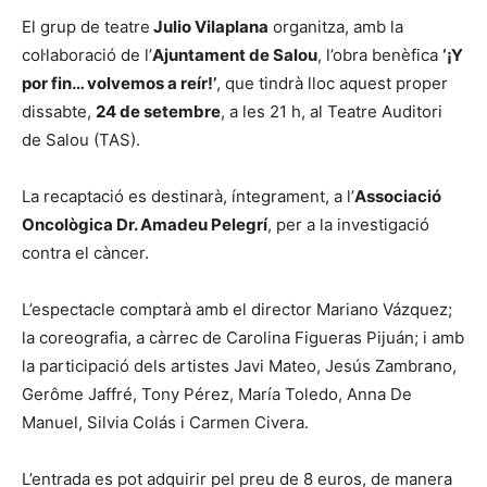
El grup de teatre
Julio Vilaplana
organitza, amb la
col·laboració de l’
Ajuntament de Salou
, l’obra benèfica
‘¡Y
por fin… volvemos a reír!’
, que tindrà lloc aquest proper
dissabte,
24 de setembre
, a les 21 h, al Teatre Auditori
de Salou (TAS).
La recaptació es destinarà, íntegrament, a l’
Associació
Oncològica Dr. Amadeu Pelegrí
, per a la investigació
contra el càncer.
L’espectacle comptarà amb el director Mariano Vázquez;
la coreografia, a càrrec de Carolina Figueras Pijuán; i amb
la participació dels artistes Javi Mateo, Jesús Zambrano,
Gerôme Jaffré, Tony Pérez, María Toledo, Anna De
Manuel, Silvia Colás i Carmen Civera.
L’entrada es pot adquirir pel preu de 8 euros, de manera