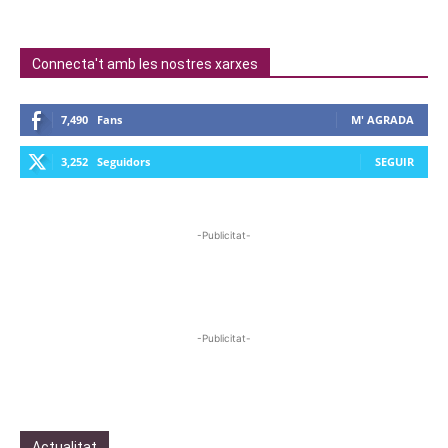
Connecta't amb les nostres xarxes
7,490
Fans
M' AGRADA
3,252
Seguidors
SEGUIR
-Publicitat-
-Publicitat-
Actualitat