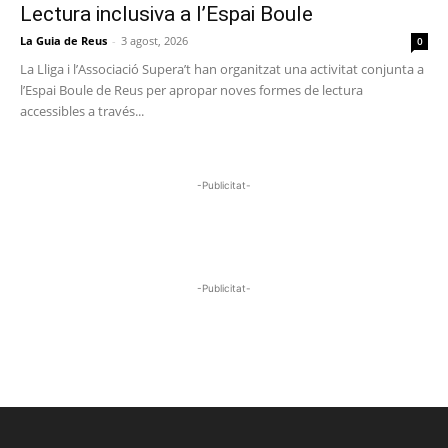
Lectura inclusiva a l’Espai Boule
La Guia de Reus
-
3 agost, 2026
0
La Lliga i l’Associació Supera’t han organitzat una activitat conjunta a
l’Espai Boule de Reus per apropar noves formes de lectura
accessibles a través...
-Publicitat-
-Publicitat-