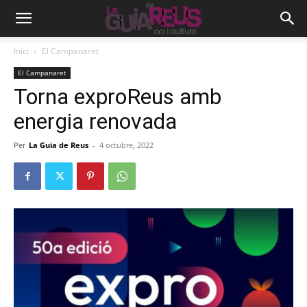
Inici
El Campanaret
El Campanaret
Torna exproReus amb
energia renovada
Per
La Guia de Reus
-
4 octubre, 2022