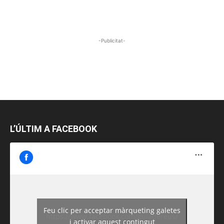
-Publicitat-
L’ÚLTIM A FACEBOOK
Feu clic per acceptar màrqueting galetes
https://www.facebook.com/guiadereus/
i activar aquest contingut