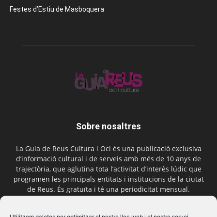
Festes d’Estiu de Masboquera
Sobre nosaltres
La Guia de Reus Cultura i Oci és una publicació exclusiva
d’informació cultural i de serveis amb més de 10 anys de
trajectòria, que aglutina tota l’activitat d’interès lúdic que
programen les principals entitats i institucions de la ciutat
de Reus. És gratuïta i té una periodicitat mensual.
Contactar-nos:
comercial@laguiadereus.com
Utilitzem galetes per optimitzar el nostre lloc web i el nostre servei.