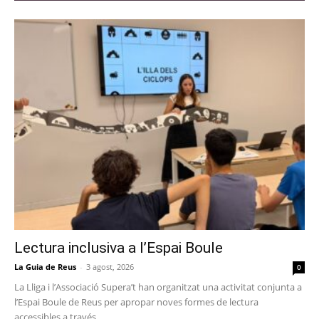
Lectura inclusiva a l’Espai Boule
La Guia de Reus
-
3 agost, 2026
0
La Lliga i l’Associació Supera’t han organitzat una activitat conjunta a
l’Espai Boule de Reus per apropar noves formes de lectura
accessibles a través...