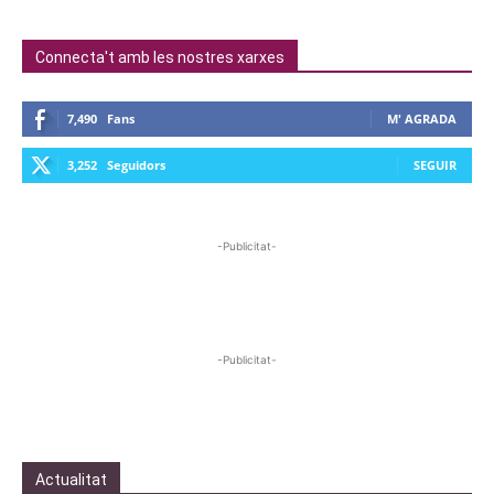
Connecta't amb les nostres xarxes
7,490
Fans
M' AGRADA
3,252
Seguidors
SEGUIR
-Publicitat-
-Publicitat-
Actualitat