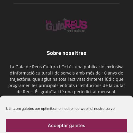
Sobre nosaltres
La Guia de Reus Cultura i Oci és una publicació exclusiva
d’informació cultural i de serveis amb més de 10 anys de
trajectòria, que aglutina tota l’activitat d’interès lúdic que
programen les principals entitats i institucions de la ciutat
de Reus. És gratuïta i té una periodicitat mensual.
Contactar-nos:
comercial@laguiadereus.com
Utilitzem galetes per optimitzar el nostre lloc web i el nostre servei.
Acceptar galetes
Segueix-nos