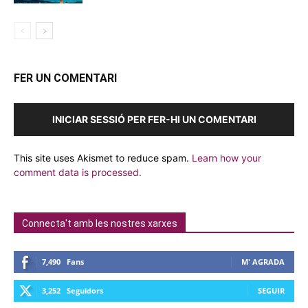
FER UN COMENTARI
INICIAR SESSIÓ PER FER-HI UN COMENTARI
This site uses Akismet to reduce spam.
Learn how your
comment data is processed.
Connecta't amb les nostres xarxes
7,490
Fans
M' AGRADA
3,252
Seguidors
SEGUIR