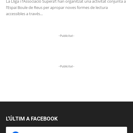
La Lliga i l’Associació Supera’t han organitzat una activitat conjunta a
l’Espai Boule de Reus per apropar noves formes de lectura
accessibles a través...
-Publicitat-
-Publicitat-
L’ÚLTIM A FACEBOOK