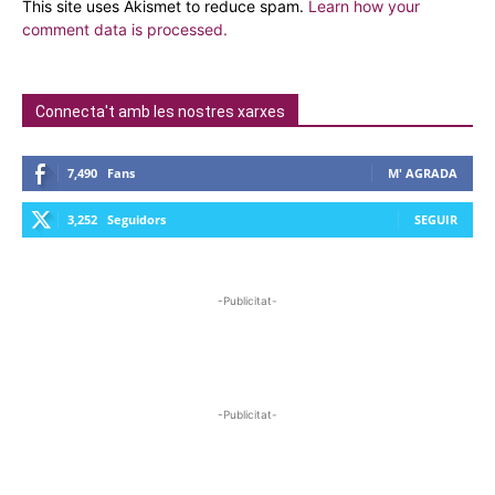
This site uses Akismet to reduce spam.
Learn how your
comment data is processed.
Connecta't amb les nostres xarxes
7,490
Fans
M' AGRADA
3,252
Seguidors
SEGUIR
-Publicitat-
-Publicitat-