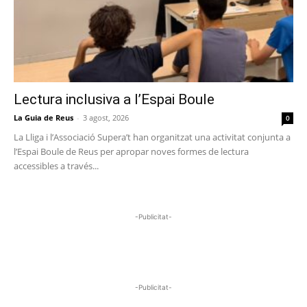
Lectura inclusiva a l’Espai Boule
La Guia de Reus
-
3 agost, 2026
0
La Lliga i l’Associació Supera’t han organitzat una activitat conjunta a
l’Espai Boule de Reus per apropar noves formes de lectura
accessibles a través...
-Publicitat-
-Publicitat-