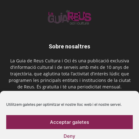
Sobre nosaltres
La Guia de Reus Cultura i Oci és una publicació exclusiva
d’informació cultural i de serveis amb més de 10 anys de
trajectòria, que aglutina tota l’activitat d’interès lúdic que
programen les principals entitats i institucions de la ciutat
de Reus. És gratuïta i té una periodicitat mensual.
Contactar-nos:
comercial@laguiadereus.com
Utilitzem galetes per optimitzar el nostre lloc web i el nostre servei.
Acceptar galetes
Segueix-nos
Deny