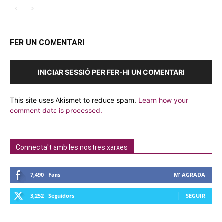
FER UN COMENTARI
INICIAR SESSIÓ PER FER-HI UN COMENTARI
This site uses Akismet to reduce spam.
Learn how your
comment data is processed.
Connecta't amb les nostres xarxes
7,490
Fans
M' AGRADA
3,252
Seguidors
SEGUIR